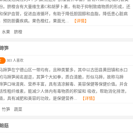
份。脐橙含有大量维生素C和胡萝卜素，有助于抑制致癌物质的形成，还
和保护血管，促进血液循环，有助于降低胆固醇和血脂，降低患心脏病
，预防胆囊疾病。果色橙红，果面光...
【详情】
：
水果
脐橙
蹄笋
欢
303 人喜欢
马蹄笋在宁德山区一带均有，且种类繁多，其中以古田县黄田镇和水口
的马蹄笋闻名遐迩，其笋个大如拳，质白清脆，形似马蹄，故称马蹄
蹄笋口味清爽、营养丰富，具有清凉解毒、美容保健等保健价值。并含
活性粗纤维素，能减少人体内有毒物质的积留和 吸收，帮助消化排泄，
癌，具有减肥和美容的功效，是保健营养...
【详情】
：
竹笋
蔬菜
鲍菇