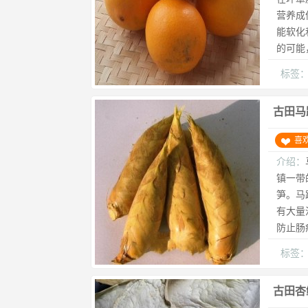
营养成
能软化
的可能
标签
古田马
喜
介绍：
镇一带
笋。马
有大量
防止肠
标签
古田杏