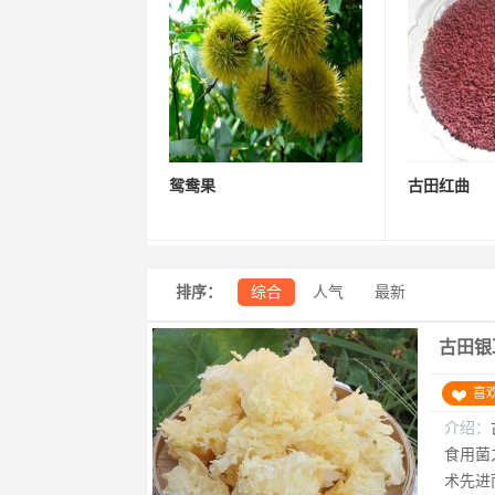
鸳鸯果
古田红曲
排序：
综合
人气
最新
古田银
喜
介绍：
食用菌
术先进