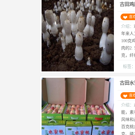
古田鸡
喜
介绍：
年来人
100
肉的2.
克，纤维
标签
古田水
喜
介绍：
能，素
风味和
百克桃含
克、磷2