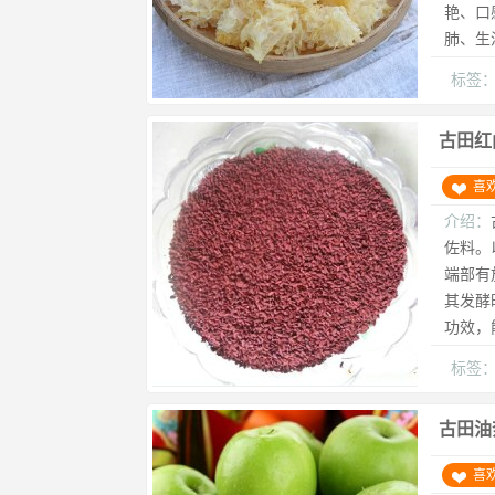
艳、口
肺、生
标签
古田红
喜
介绍：
佐料。
端部有
其发酵
功效，
标签
古田油
喜