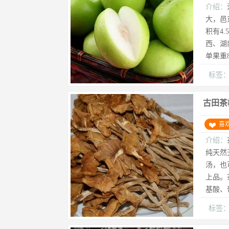
介绍：
大，邑
积有4
西、湖
单果重8
标签
古田茶
喜
介绍：
纯天然
汤，也
上品。
基酸、
标签