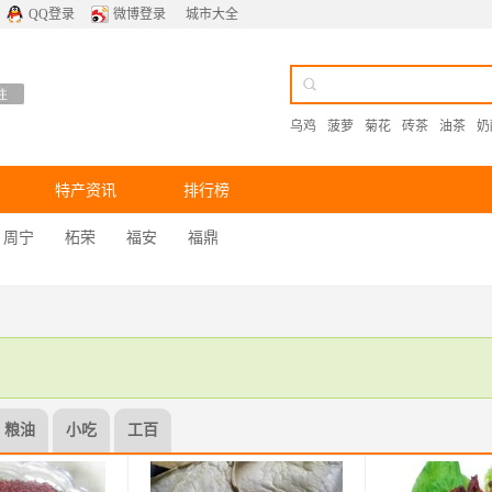
QQ登录
微博登录
城市大全
乌鸡
菠萝
菊花
砖茶
油茶
奶
特产资讯
排行榜
周宁
柘荣
福安
福鼎
粮油
小吃
工百