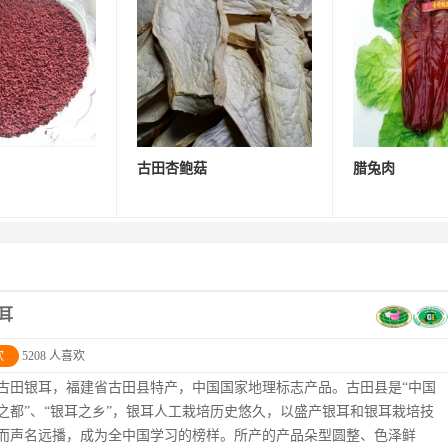
古田杏鲍菇
腊兔肉
耳
欢
5208 人喜欢
古田银耳，福建省古田县特产，中国国家地理标志产品。古田县是“中国
之都”、“银耳之乡”，银耳人工栽培历史悠久，以盛产银耳和银耳栽培技
而声名远播，成为全中国学习的榜样。所产的产品朵型圆整、色泽鲜