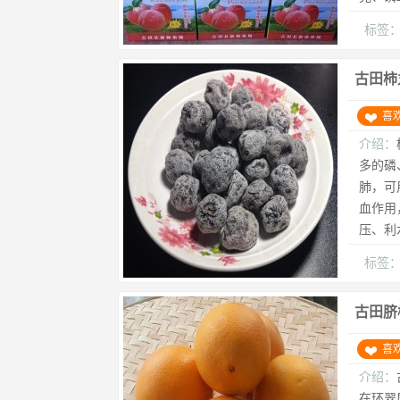
标签
古田柿
喜
介绍：
多的磷
肺，可
血作用
压、利
标签
古田脐
喜
介绍：
在环翠