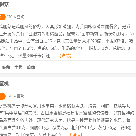
腿菇
欢
370 人喜欢
鸡腿菇是鸡腿蘑的俗称，因其形如鸡腿，肉质肉味似鸡丝而得名，是近
工开发的具有商业潜力的珍稀菌品，被誉为“菌中新秀”。据分析测定，每
克鸡腿菇干品中，含有蛋白质25. 4克（其含量是大米的3倍，小麦的2倍，猪
 5倍，牛肉的1. 2倍，鱼的0. 5倍，牛奶的8倍），脂肪3. 3克，总糖58. 8
7. 3克，热量346千卡；还...
【详情】
：
蘑菇
干货
菌菇
蜜桃
欢
328 人喜欢
水蜜桃属于球形可食用水果类，水蜜桃有美肤、清胃、润肺、祛痰等功
有“果中皇后”的美誉。古田水蜜桃是福建省水蜜桃的佼佼者，以其独特的
品质而闻名省内外。现代研究认为，桃是一种营养价值很高的水果，每
蛋白质0.8克、脂肪0.1克、糖类7克、粗纤维4.1克、灰分0.5克、钙8毫
0毫克、铁1.0毫克、胡萝卜素0.0...
【详情】