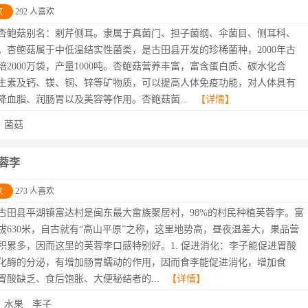
欢
292 人喜欢
杏鲍菇别名：剌芹侧耳。隶属于真菌门、担子菌纲、伞菌目、侧耳科、
。杏鲍菇属于中低温结实性菌类，是古田县开发的珍稀菌种，2000年古
培2000万袋，产量1000吨。杏鲍菇营养丰富，富含蛋白质、碳水化合
生素及钙、镁、铜、锌等矿物质，可以提高人体免疫功能，对人体具有
降血脂、润肠胃以及美容等作用。杏鲍菇菌...
【详情】
：
菌菇
蓉李
欢
273 人喜欢
古田县平湖镇富达村是闽东最大畲族聚居村，98%的村民种植芙蓉李。富
拔630米，自古就有“高山平原”之称，这里地势高，昼夜温差大，果品营
积累多，因而这里的芙蓉李口感特别好。1. 促进消化：李子能促进胃酸
化酶的分泌，有增加肠胃蠕动的作用，因而食李能促进消化，增加食
胃酸缺乏、食后饱胀、大便秘结者的...
【详情】
：
水果
李子