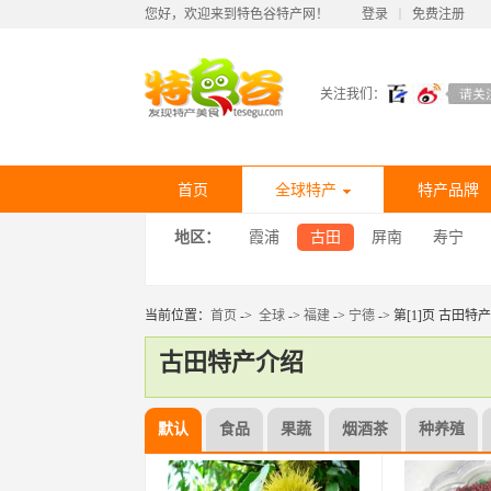
您好，欢迎来到特色谷特产网！
登录
丨
免费注册
关注我们：
首页
全球特产
特产品牌
地区：
霞浦
古田
屏南
寿宁
当前位置：
首页
->
全球
->
福建
->
宁德
-> 第[1]页 古田特产
古田特产介绍
默认
食品
果蔬
烟酒茶
种养殖