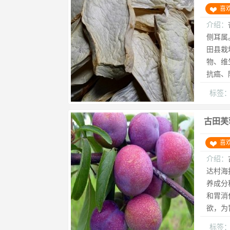
喜
介绍：
侧耳属
田县栽
物、维
抗癌、
标签
古田芙
喜
介绍：
达村海
养成分
和胃消
欲，为
标签