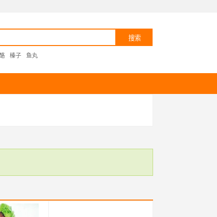
酪
榛子
鱼丸