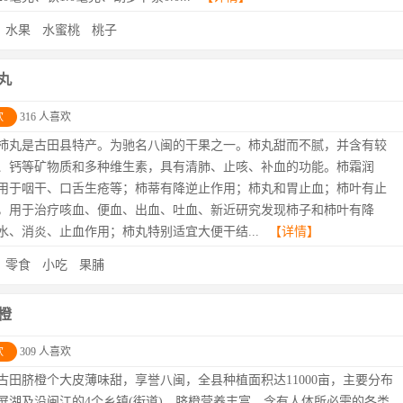
：
水果
水蜜桃
桃子
丸
欢
316 人喜欢
柿丸是古田县特产。为驰名八闽的干果之一。柿丸甜而不腻，并含有较
、钙等矿物质和多种维生素，具有清肺、止咳、补血的功能。柿霜润
用于咽干、口舌生疮等；柿蒂有降逆止作用；柿丸和胃止血；柿叶有止
，用于治疗咳血、便血、出血、吐血、新近研究发现柿子和柿叶有降
水、消炎、止血作用；柿丸特别适宜大便干结...
【详情】
：
零食
小吃
果脯
橙
欢
309 人喜欢
古田脐橙个大皮薄味甜，享誉八闽，全县种植面积达11000亩，主要分布
屏湖及沿闽江的4个乡镇(街道)。脐橙营养丰富，含有人体所必需的各类