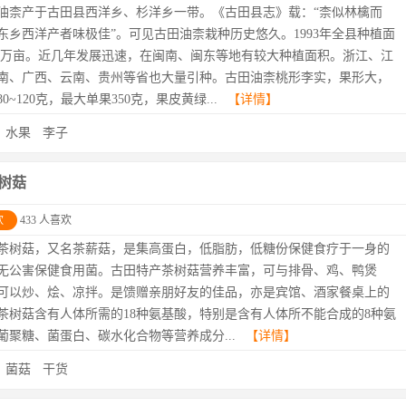
油柰产于古田县西洋乡、杉洋乡一带。《古田县志》载：“柰似林檎而
东乡西洋产者味极佳”。可见古田油柰栽种历史悠久。1993年全县种植面
.5万亩。近几年发展迅速，在闽南、闽东等地有较大种植面积。浙江、江
南、广西、云南、贵州等省也大量引种。古田油柰桃形李实，果形大，
0~120克，最大单果350克，果皮黄绿...
【详情】
：
水果
李子
树菇
欢
433 人喜欢
茶树菇，又名茶薪菇，是集高蛋白，低脂肪，低糖份保健食疗于一身的
无公害保健食用菌。古田特产茶树菇营养丰富，可与排骨、鸡、鸭煲
可以炒、烩、凉拌。是馈赠亲朋好友的佳品，亦是宾馆、酒家餐桌上的
茶树菇含有人体所需的18种氨基酸，特别是含有人体所不能合成的8种氨
葡聚糖、菌蛋白、碳水化合物等营养成分...
【详情】
：
菌菇
干货