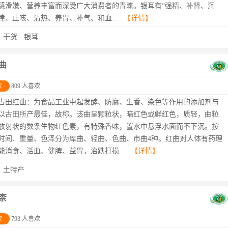
感滑嫩、营养丰富而深受广大消费者的青睐。银耳有“强精、补肾、润
津、止咳、清热、养胃、补气、和血...
【详情】
：
干货
银耳
曲
欢
809 人喜欢
古田红曲：为食品工业中起发酵、防腐、生香、染色等作用的添加剂与
以古田所产最佳，故称。该曲呈颗粒状，暗红色或鲜红色，质轻，曲粒
放射状的数条生物红色素，有特殊香味，置水中悬浮水面而不下沉。按
时间、重量、色泽分为库曲、轻曲、色曲、市曲4种。红曲对人体有药理
能消食、活血、健脾、益胃，治跌打损...
【详情】
：
土特产
柰
欢
793 人喜欢