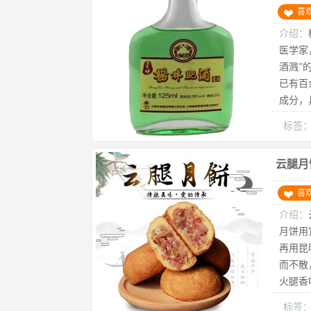
喜
介绍：
医学家
酒溅”
已有百
成分，
标签
云腿月
喜
介绍：
月饼用
再用昆
而不散
火腿香
标签