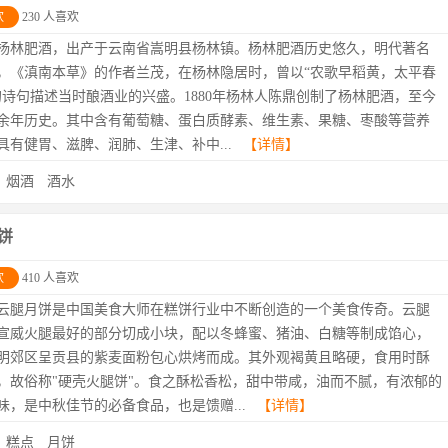
欢
230 人喜欢
杨林肥酒，出产于云南省嵩明县杨林镇。杨林肥酒历史悠久，明代著名
，《滇南本草》的作者兰茂，在杨林隐居时，曾以“农歌早稻黄，太平春
的诗句描述当时酿酒业的兴盛。1880年杨林人陈鼎创制了杨林肥酒，至今
余年历史。其中含有葡萄糖、蛋白质酵素、维生素、果糖、枣酸等营养
具有健胃、滋脾、润肺、生津、补中...
【详情】
：
烟酒
酒水
饼
欢
410 人喜欢
云腿月饼是中国美食大师在糕饼行业中不断创造的一个美食传奇。云腿
宣威火腿最好的部分切成小块，配以冬蜂蜜、猪油、白糖等制成馅心，
明郊区呈贡县的紫麦面粉包心烘烤而成。其外观褐黄且略硬，食用时酥
，故俗称"硬壳火腿饼"。食之酥松香松，甜中带咸，油而不腻，有浓郁的
味，是中秋佳节的必备食品，也是馈赠...
【详情】
：
糕点
月饼