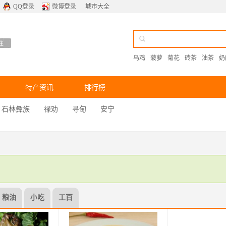
QQ登录
微博登录
城市大全
乌鸡
菠萝
菊花
砖茶
油茶
奶
特产资讯
排行榜
石林彝族
禄劝
寻甸
安宁
粮油
小吃
工百