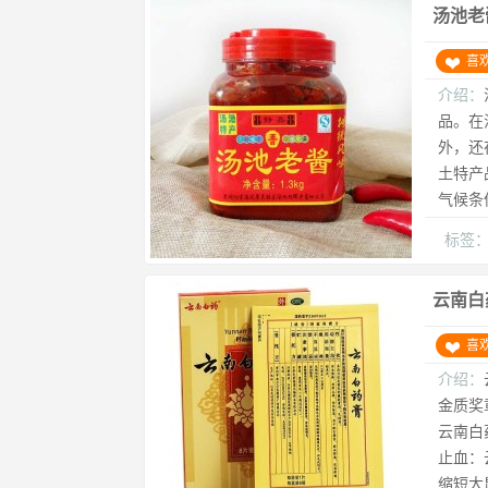
汤池老
喜
介绍：
品。在
外，还
土特产
气候条
标签
云南白
喜
介绍：
金质奖
云南白
止血：
缩短大