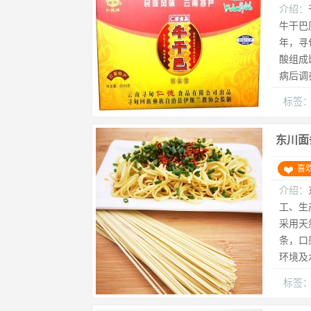
介绍：
牛干巴
年，寻
酸组成
病后调
标签
东川面
喜
介绍：
工、生
采用天
条，口
环境及
标签