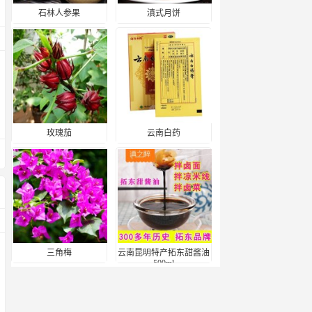
石林人参果
滇式月饼
玫瑰茄
云南白药
三角梅
云南昆明特产拓东甜酱油
500ml