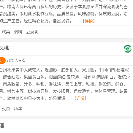
产。路南卤腐已有两百多年的历史，发源于本县黑龙潭并穿流县境的巴
清洌甜美，采用此水制作豆腐，品质甚佳，风味独特。优质的豆腐，沿
的生产工艺，经过精心配方，自然发酵，...
【详情】
：
咸菜
调料
豆腐乳
凤桃
欢
2171 人喜欢
白凤桃果实中大或较大，近圆形，底部稍大，果顶圆，中间稍凹;梗洼深
，缝合线浅。果面黄白色，阳面鲜红;皮较薄，易剥离;肉质乳白，近核少
。肉质致密，汁多，味甜，香味淡，品质上等。粘核。耐贮运。鲜食、
用。树势中等，树枝较开张，发枝顺直，角度适宜，树体易管理。结果
产。幼树以长中果枝为主，盛果期短...
【详情】
：
水果
桃子
酒