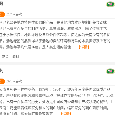
酱
欢
5267 人喜欢
汤池老酱是地方特色性很强的产品，是其他地方难以复制的美食调味
汤池已有三百多年的制作历史，享誉四海、质量出众。除了传统工艺
在于水质优良、地理环境及自然条件优越等，使之成为云南少有的名优
品。汤池老酱的品质得益于汤池的自然环境和特殊的水质资源及少有的
件。汤池年平均气温16度，是人类生活的最佳...
【详情】
：
咸菜
调料
药
欢
5391 人喜欢
云南白药是一种中草药。1979年、1984年、1989年三度获国家优质产品
章，产品有传统瓶装和胶囊剂两种。被称作疗伤圣药“万应百宝丹”，后称
药。已有一百多年的历史，处方是中国政府经济知识产权领域的秘密。1.
云南白药能显著缩短家兔和人的凝血时间，缩短家兔的凝血酶原时间，
鼠出血时间，能对抗肝素及双香豆...
【详情】