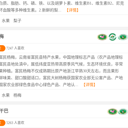
白质、脂肪、钙、磷、铁、以及胡萝卜素、维生素B1、维生素B2、尼克
坏血酸等多种维生素。2.新鲜的梨...
【详情】
：
水果
梨子
梅
欢
7247 人喜欢
富民杨梅，云南省富民县特产水果，中国地理标志产品（农产品地理标
富民县地处滇中，属低纬度亚热带高原季风气候，生态环境优良，非常
果种植。富民杨梅不仅成熟期比原产地浙江早熟30天左右，而且果形
鲜味美、甜口酸甜适口，富民大树杨梅获国家农业部无公害产品、产地
国家农业部绿色食品中心绿色产品、产地认...
【详情】
：
水果
杨梅
干巴
欢
5263 人喜欢