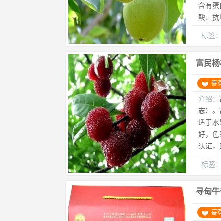
含有蛋
酸、抗
标签
富民杨
喜
介绍：
志）。
适于水
好，色
认证，
标签
寻甸牛
喜