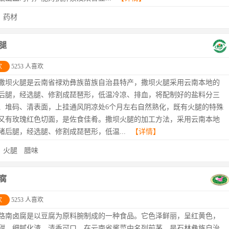
：
药材
腿
欢
5253 人喜欢
撒坝火腿是云南省禄劝彝族苗族自治县特产，撒坝火腿采用云南本地的
后腿，经选腿、修割成琵琶形，低温冷凉、排血，将配制好的盐料分三
、堆码、清表面，上挂通风阴凉处6个月左右自然熟化，既有火腿的特殊
又有玫瑰红色切面，是佐食佳肴。撒坝火腿的加工方法，采用云南本地
猪后腿，经选腿、修割成琵琶形，低温...
【详情】
：
火腿
腊味
腐
欢
5253 人喜欢
路南卤腐是以豆腐为原料腕制成的一种食品。它色泽鲜丽，呈红黄色，
甜，细腻化渣，清香可口，在云南省酱菜中名列前茅。是石林彝族自治