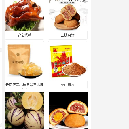
宜良烤鸭
云腿月饼
云南正宗小粒多晶黄冰糖
单山蘸水
1kg