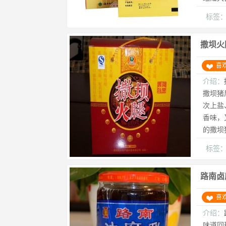
标签
撒坝火
喜
介绍：
撒坝猪
次上盐
香味，
的撒坝
标签
路南卤
喜
介绍：
味道回