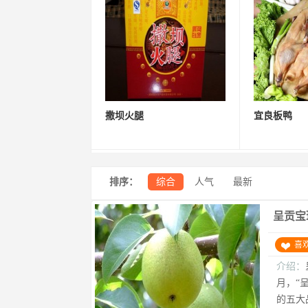
撒坝火腿
宜良板鸭
排序：
综合
人气
最新
呈贡宝
喜
介绍：
月，“
的五大