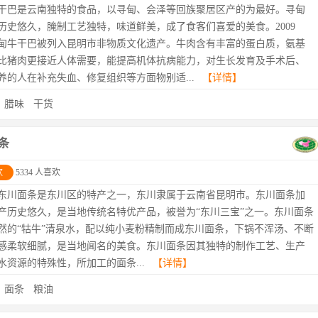
干巴是云南独特的食品，以寻甸、会泽等回族聚居区产的为最好。寻甸
历史悠久，腌制工艺独特，味道鲜美，成了食客们喜爱的美食。2009
甸牛干巴被列入昆明市非物质文化遗产。牛肉含有丰富的蛋白质，氨基
比猪肉更接近人体需要，能提高机体抗病能力，对生长发育及手术后、
养的人在补充失血、修复组织等方面物别适...
【详情】
：
腊味
干货
条
欢
5334 人喜欢
东川面条是东川区的特产之一，东川隶属于云南省昆明市。东川面条加
产历史悠久，是当地传统名特优产品，被誉为“东川三宝”之一。东川面条
然的“牯牛”清泉水，配以纯小麦粉精制而成东川面条，下锅不浑汤、不断
感柔软细腻，是当地闻名的美食。东川面条因其独特的制作工艺、生产
水资源的特殊性，所加工的面条...
【详情】
：
面条
粮油