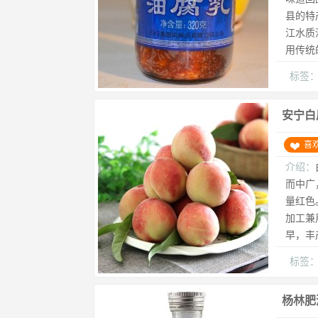
县的特
江水质
用传统
标签
安宁白
喜
介绍：
而中广
量红色
加工兼
早，丰
标签
杨林肥