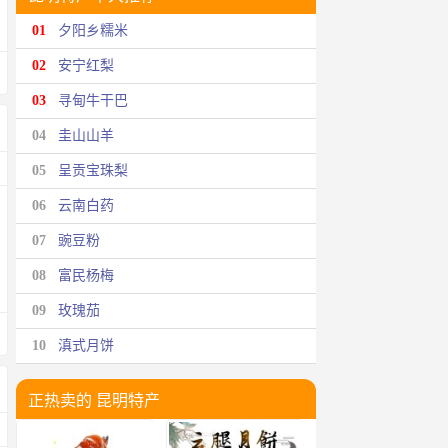
01
夕阳乡糯米
02
安宁红梨
03
寻甸牛干巴
04
圭山山羊
05
呈贡宝珠梨
06
云南白药
07
豌豆粉
08
富民杨梅
09
玫瑰茄
10
滇式月饼
正热卖的 昆明特产