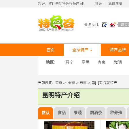
您好，欢迎来到特色谷特产网！
登录
丨
免费注册
关注我们：
首页
全球特产
特产品牌
地区：
晋宁
富民
宜良
嵩明
当前位置：
首页
->
全球
->
云南
-> 第[1]页 昆明特产
昆明特产介绍
默认
食品
果蔬
烟酒茶
种养殖