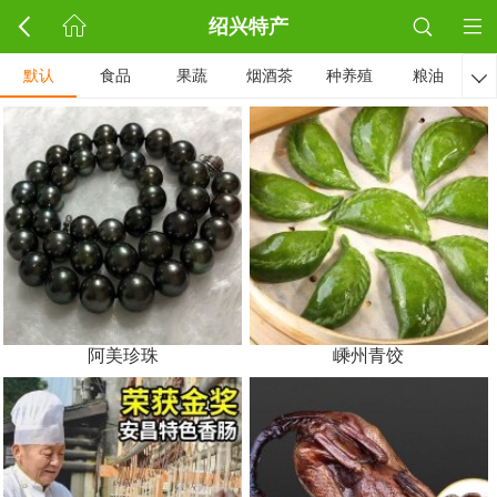
绍兴特产
默认
食品
果蔬
烟酒茶
种养殖
粮油

阿美珍珠
嵊州青饺