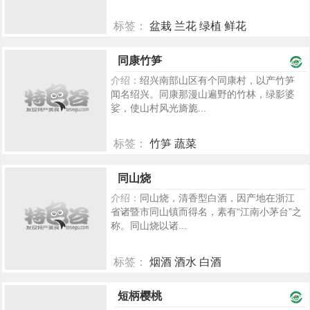
标签：
盆栽 兰花 绿植 鲜花
2180
同康竹笋
介绍：
绍兴南部山区有个同康村，以产竹笋
闻名绍兴。同康那漫山遍野的竹林，绿影婆
娑，使山村风光旖旎...
标签：
竹笋 蔬菜
2247
同山烧
介绍：
同山烧，清香型白酒，因产地在浙江
省诸暨市同山镇而得名，素有“江南小茅台”之
称。同山烧以诸...
标签：
烟酒 酒水 白酒
223
短柄樱桃