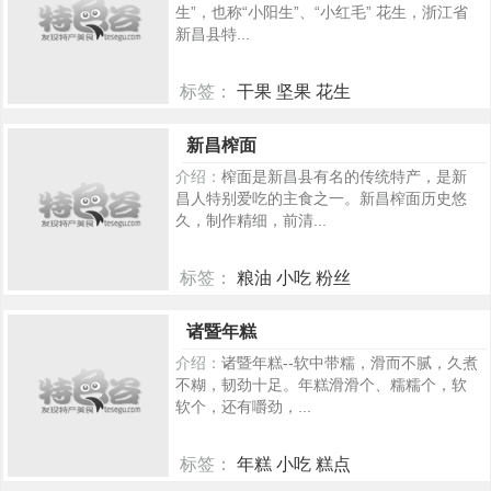
生”，也称“小阳生”、“小红毛” 花生，浙江省
新昌县特...
标签：
干果 坚果 花生
5134
新昌榨面
介绍：
榨面是新昌县有名的传统特产，是新
昌人特别爱吃的主食之一。新昌榨面历史悠
久，制作精细，前清...
标签：
粮油 小吃 粉丝
265
诸暨年糕
介绍：
诸暨年糕--软中带糯，滑而不腻，久煮
不糊，韧劲十足。年糕滑滑个、糯糯个，软
软个，还有嚼劲，...
标签：
年糕 小吃 糕点