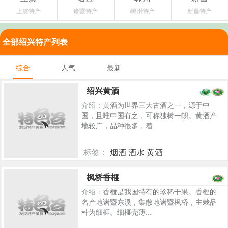
上虞特产
诸暨特产
嵊州特产
新昌特产
全部绍兴特产列表
综合
人气
最新
绍兴黄酒
介绍：
黄酒为世界三大古酒之一，源于中
国，且唯中国有之，可称独树一帜。黄酒产
地较广，品种很多，着...
标签：
烟酒 酒水 黄酒
5247
枫桥香榧
介绍：
香榧是我国特有的珍稀干果。香榧的
名产地诸暨东溪，集散地诸暨枫桥，主栽品
种为细榧。细榧壳薄...