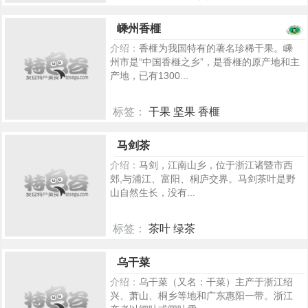
324
嵊州香榧
介绍：
香榧为我国特有的著名珍稀干果。嵊
州市是“中国香榧之乡”，是香榧的原产地和主
产地，已有1300...
标签：
干果 坚果 香榧
775
马剑茶
介绍：
马剑，江南山乡，位于浙江诸暨市西
郊,与浦江、富阳、桐庐交界。马剑茶叶是野
山自然生长，没有...
标签：
茶叶 绿茶
196
乌干菜
介绍：
乌干菜（又名：干菜）主产于浙江绍
兴、萧山、桐乡等地和广东惠阳一带。浙江