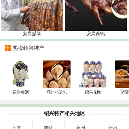
安昌腊肠
安昌酱鸭
热卖绍兴特产
绍兴黄酒
嵊州小笼包
绍兴花雕
诸暨
绍兴特产相关地区
上虞
诸暨
嵊州
新昌