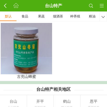
台山特产
默认
食品
果蔬
烟酒茶
种养殖
粮油

古兜山蜂蜜
台山特产相关地区
台山
开平
鹤山
恩平