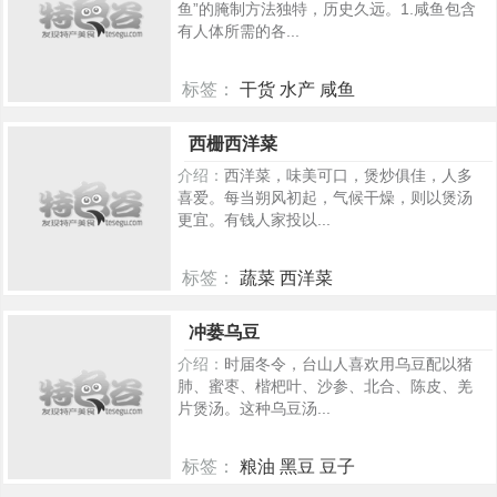
鱼”的腌制方法独特，历史久远。1.咸鱼包含
有人体所需的各...
标签：
干货 水产 咸鱼
215
西栅西洋菜
介绍：
西洋菜，味美可口，煲炒俱佳，人多
喜爱。每当朔风初起，气候干燥，则以煲汤
更宜。有钱人家投以...
标签：
蔬菜 西洋菜
195
冲蒌乌豆
介绍：
时届冬令，台山人喜欢用乌豆配以猪
肺、蜜枣、楷杷叶、沙参、北合、陈皮、羌
片煲汤。这种乌豆汤...
标签：
粮油 黑豆 豆子