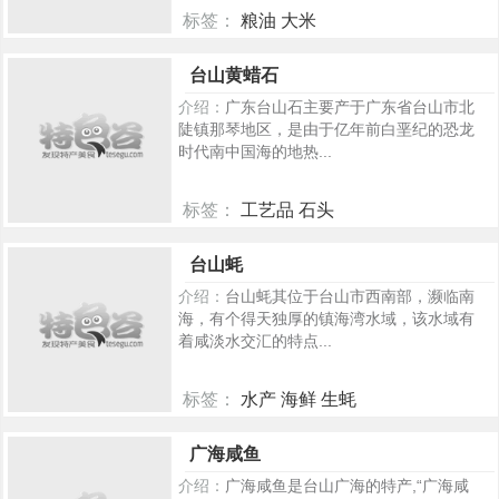
标签：
粮油 大米
255
台山黄蜡石
介绍：
广东台山石主要产于广东省台山市北
陡镇那琴地区，是由于亿年前白垩纪的恐龙
时代南中国海的地热...
标签：
工艺品 石头
250
台山蚝
介绍：
台山蚝其位于台山市西南部，濒临南
海，有个得天独厚的镇海湾水域，该水域有
着咸淡水交汇的特点...
标签：
水产 海鲜 生蚝
217
广海咸鱼
介绍：
广海咸鱼是台山广海的特产,“广海咸