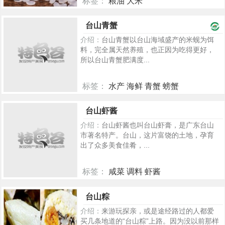
标签：
粮油 大米
2270
台山青蟹
介绍：
台山青蟹以台山海域盛产的米蚬为饵
料，完全属天然养殖，也正因为吃得更好，
所以台山青蟹肥满度...
标签：
水产 海鲜 青蟹 螃蟹
873
台山虾酱
介绍：
台山虾酱也叫台山虾膏，是广东台山
市著名特产。台山，这片富饶的土地，孕育
出了众多美食佳肴，...
标签：
咸菜 调料 虾酱
344
台山粽
介绍：
来游玩探亲，或是途经路过的人都爱
买几条地道的“台山粽”上路。因为没以前那样