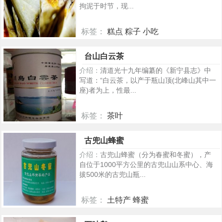
拘泥于时节，现...
标签：
糕点 粽子 小吃
332
台山白云茶
介绍：
清道光十九年编纂的《新宁县志》中
写道：“白云茶，以产于瓶山顶(北峰山其中一
座)者为上，性最...
标签：
茶叶
315
古兜山蜂蜜
介绍：
古兜山蜂蜜（分为春蜜和冬蜜），产
自位于1000平方公里的古兜山山系中心、海
拔500米的古兜山瓶...
标签：
土特产 蜂蜜
307