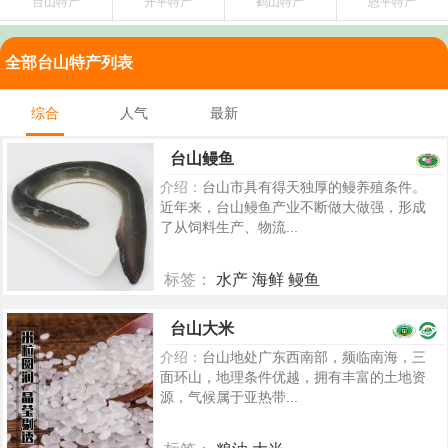
台山特产
开平特产
鹤山特产
恩平特产
全部台山特产列表
综合
人气
最新
台山鳗鱼
介绍：
台山市具有得天独厚的鳗养殖条件。
近年来，台山鳗鱼产业不断做大做强，形成
了从饲料生产、物流...
标签：
水产 海鲜 鳗鱼
5219
台山大米
介绍：
台山地处广东西南部，频临南海，三
面环山，地理条件优越，拥有丰富的土地资
源，气候属于亚热带...