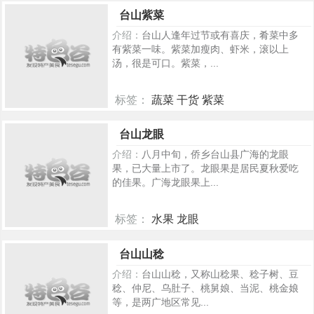
177
台山紫菜
介绍：
台山人逢年过节或有喜庆，肴菜中多
有紫菜一味。紫菜加瘦肉、虾米，滚以上
汤，很是可口。紫菜，...
标签：
蔬菜 干货 紫菜
167
台山龙眼
介绍：
八月中旬，侨乡台山县广海的龙眼
果，已大量上市了。龙眼果是居民夏秋爱吃
的佳果。广海龙眼果上...
标签：
水果 龙眼
160
台山山稔
介绍：
台山山稔，又称山稔果、稔子树、豆
稔、仲尼、乌肚子、桃舅娘、当泥、桃金娘
等，是两广地区常见...