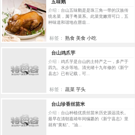
五味鹅
介绍：
台山五味鹅是是珠三角一带的汉族传
统名菜，属于粤菜系。此菜觉嫩滑可口，五
种味道和谐地在唇齿...
标签：
熟食 美食 小吃
299
台山鸡爪芋
介绍：
鸡爪芋是台山的土特产之一，多产于
四九、水步等地。清光绪十九年修的《新宁
县志》已有记载，可...
标签：
蔬菜 芋头
264
台山珍香丝苗米
介绍：
台山种植优质丝苗米历史源远流长。
最早在清朝嘉靖年间编纂的《新宁县志》里
就有“黄粘”、“油...