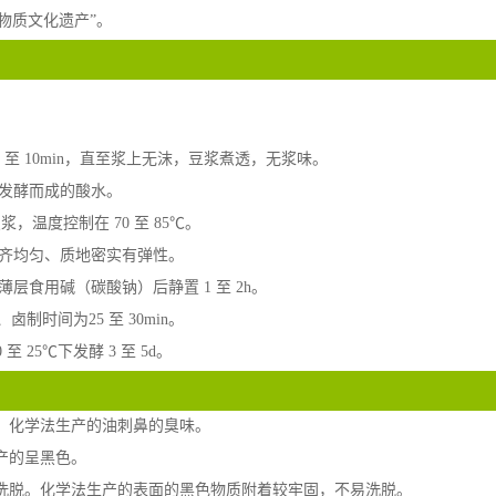
非物质文化遗产”。
 8 至 10min，直至浆上无沫，豆浆煮透，无浆味。
发酵而成的酸水。
浆，温度控制在 70 至 85℃。
整齐均匀、质地密实有弹性。
层食用碱（碳酸钠）后静置 1 至 2h。
卤制时间为25 至 30min。
 25℃下发酵 3 至 5d。
味。化学法生产的油刺鼻的臭味。
产的呈黑色。
易洗脱。化学法生产的表面的黑色物质附着较牢固，不易洗脱。