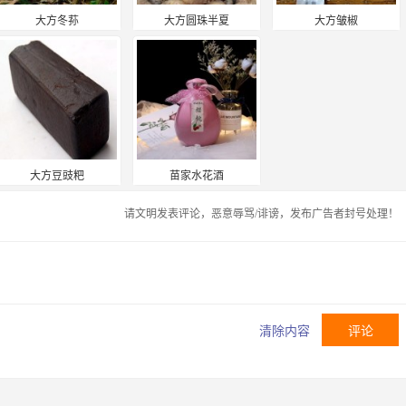
大方冬荪
大方圆珠半夏
大方皱椒
大方豆豉粑
苗家水花酒
请文明发表评论，恶意辱骂/诽谤，发布广告者封号处理！
清除内容