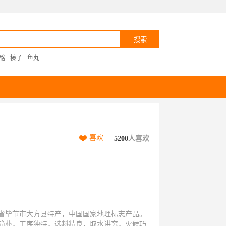
酪
榛子
鱼丸
喜欢
5200
人喜欢
省毕节市大方县特产，中国国家地理标志产品。
简朴，工序独特，选料精良，取水讲究，火候巧