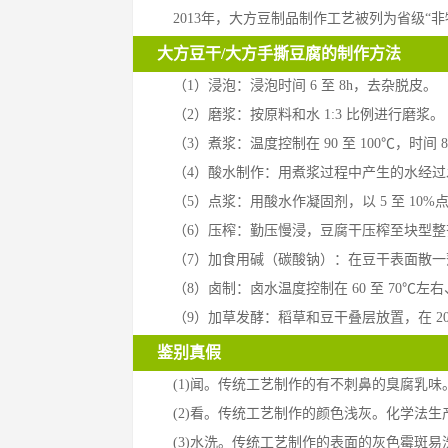
2013年，大方豆制品制作工艺被列为省级“
大方豆干/大方手撕豆腐的制作方法
（1）浸泡：浸泡时间 6 至 8h，去杂脱皮。
（2）磨浆：按原料和水 1:3 比例进行磨浆。
（3）煮浆：温度控制在 90 至 100℃，时间
（4）酸水制作：用煮浆过程中产生的水经过
（5）点浆：用酸水作凝固剂，以 5 至 10%点
（6）压榨：勤压慢浸，豆腐干压榨至块型
（7）加食用碱（碳酸钠）：在豆干表面散一薄
（8）卤制：卤水温度控制在 60 至 70℃左右、
（9）加草发酵：稻草和豆干叠层放置，在 20 至
鉴别真假
(1)闻。传统工艺制作的有不刺鼻的臭腐乳
(2)看。传统工艺制作的颜色浅灰。化学法生
(3)水洗。传统工艺制作的表面的灰色霉斑