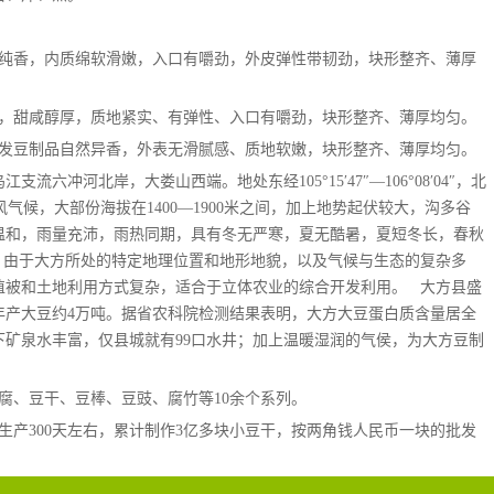
然纯香，内质绵软滑嫩，入口有嚼劲，外皮弹性带韧劲，块形整齐、薄厚
色，甜咸醇厚，质地紧实、有弹性、入口有嚼劲，块形整齐、薄厚均匀。
散发豆制品自然异香，外表无滑腻感、质地软嫩，块形整齐、薄厚均匀。
六冲河北岸，大娄山西端。地处东经105°15′47″—106°08′04″，北
带湿润季风气候，大部份海拔在1400—1900米之间，加上地势起伏较大，沟多谷
温和，雨量充沛，雨热同期，具有冬无严寒，夏无酷暑，夏短冬长，春秋
。由于大方所处的特定地理位置和地形地貌，以及气候与生态的复杂多
被和土地利用方式复杂，适合于立体农业的综合开发利用。   大方县盛
年产大豆约4万吨。据省农科院检测结果表明，大方大豆蛋白质含量居全
矿泉水丰富，仅县城就有99口水井；加上温暖湿润的气侯，为大方豆制
豆腐、豆干、豆棒、豆豉、腐竹等10余个系列。
一年生产300天左右，累计制作3亿多块小豆干，按两角钱人民币一块的批发