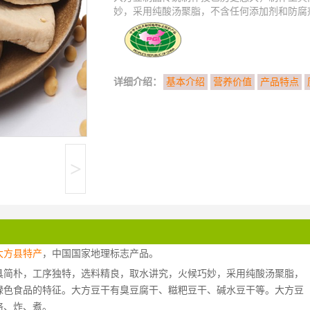
妙，采用纯酸汤聚脂，不含任何添加剂和防腐剂
详细介绍：
基本介绍
营养价值
产品特点
>
大方县特产
，中国国家地理标志产品。
具简朴，工序独特，选料精良，取水讲究，火候巧妙，采用纯酸汤聚脂，
绿色食品的特征。大方豆干有臭豆腐干、糍粑豆干、碱水豆干等。大方豆
烙、炸、煮。