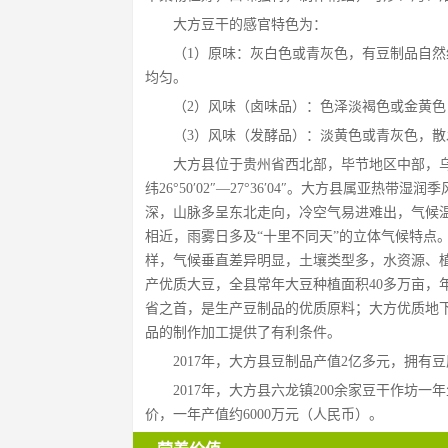
大方豆干的感官特色为： 
（1）原味：灰白色或青灰色，有豆制品自
均匀。
（2）风味（卤味品）：色泽淡褐色或金黄
（3）风味（发酵品）：淡黄色或青灰色，
大方县位于贵州省西北部，毕节地区中部，乌江支流
纬26°50′02″—27°36′04″。大方县属亚热
深，山脉多呈东北走向，冷空气易进难出，气候
相近，雨雾日多及“十里不同天”的立体气候特点
样，气候垂直差异明显，土壤类型多，水资源、植
产优质大豆，全县常年大豆种植面积40多万亩，
省之首，是生产豆制品的优质原料；大方优质地下
品的制作加工提供了有利条件。
2017年，大方县豆制品产值2亿多元，拥有
2017年，大方县六龙镇200余家豆干作坊
价，一年产值约6000万元（人民币）。