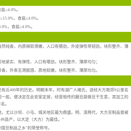
盐≤4.0%。
5.0%，食盐≤4.0%。
0%，食盐≤4.0%。
自然纯香，内质绵软滑嫩，入口有嚼劲，外皮弹性带韧劲，块形整齐、薄
质地紧实、有弹性、入口有嚼劲，块形整齐、薄厚均匀；
异香，外表无滑腻感、质地软嫩，块形整齐、薄厚均匀。
有近400年的历史。明朝末年，时有湖广人褚氏，途经大方南郊9公里名
同一般，便决定在此安家定居，经营祖传的磨豆腐做豆干生意，其加工的
有名。
地，尤以沙坝、小屯、城关地区最为鼎盛。明、清两代，大方豆制品曾被
各州县产，以大定（大方）为最佳。”
“中国豆制品之乡”的荣誉称号。