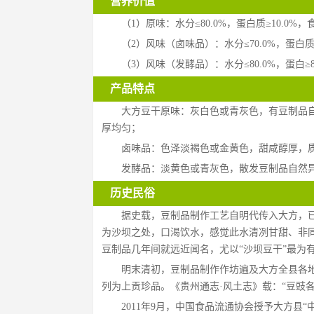
营养价值
（1）原味：水分≤80.0%，蛋白质≥10.0%，食
（2）风味（卤味品）：水分≤70.0%，蛋白质≥1
（3）风味（发酵品）：水分≤80.0%，蛋白≥8.
产品特点
大方豆干原味：灰白色或青灰色，有豆制品
厚均匀；
卤味品：色泽淡褐色或金黄色，甜咸醇厚，
发酵品：淡黄色或青灰色，散发豆制品自然
历史民俗
据史载，豆制品制作工艺自明代传入大方，已
为沙坝之处，口渴饮水，感觉此水清冽甘甜、非
豆制品几年间就远近闻名，尤以“沙坝豆干”最为
明末清初，豆制品制作作坊遍及大方全县各
列为上贡珍品。《贵州通志·风土志》载：“豆豉
2011年9月，中国食品流通协会授予大方县