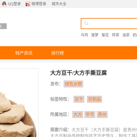
QQ登录
微博登录
城市大全
乌鸡
菠萝
菊花
砖茶
油茶
奶
特产资讯
排行榜
大方豆干/大方手撕豆腐
发布：
绿色乡野
标签特性：
豆干
豆制品
所属地区：
大方
毕节
贵州
简要介绍：
大方豆干（大方手撕豆腐）是贵州
大方豆制品传统制作技艺历史悠久，制作工具