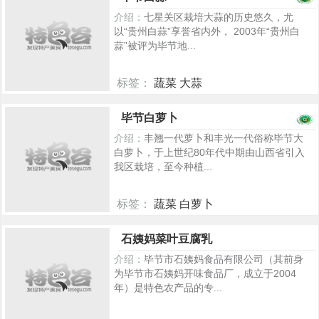
介绍：
七星关区栽培大蒜的历史悠久，尤
以“贵州白蒜”享誉省内外， 2003年“贵州白
蒜”被评为毕节地...
标签：
蔬菜 大蒜
827
毕节白萝卜
介绍：
丰翘一代萝卜和丰光一代俗称毕节大
白萝卜，于上世纪80年代中期由山西省引入
我区栽培，至今种植...
标签：
蔬菜 白萝卜
746
石姨妈菜叶豆腐乳
介绍：
毕节市石姨妈食品有限公司（其前身
为毕节市石姨妈开味食品厂，成立于2004
年）是特色农产品的专...