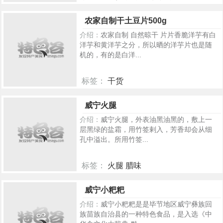
220
农家自制干土豆片500g
介绍：
农家自制 自然晾干 片片香脆洋芋有白
洋芋和黄洋芋之分，所以晒的洋芋片也是随
机的，有的是白洋...
标签：
干货
216
威宁火腿
介绍：
威宁火腿，外表油黑油黑的，敷上一
层黑绿的盐霜，用竹签剌入，芳香却会从细
孔中溢出。所用竹签...
标签：
火腿 腊味
165
威宁小粑粑
介绍：
威宁小粑粑是是毕节地区威宁彝族回
族苗族自治县的一种特色食品，是入选《中