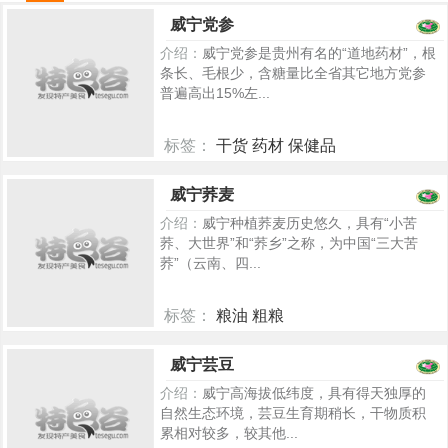
威宁党参
介绍：
威宁党参是贵州有名的“道地药材”，根
条长、毛根少，含糖量比全省其它地方党参
普遍高出15%左...
标签：
干货 药材 保健品
5304
威宁荞麦
介绍：
威宁种植荞麦历史悠久，具有“小苦
荞、大世界”和“荞乡”之称，为中国“三大苦
荞”（云南、四...
标签：
粮油 粗粮
5270
威宁芸豆
介绍：
威宁高海拔低纬度，具有得天独厚的
自然生态环境，芸豆生育期稍长，干物质积
累相对较多，较其他...