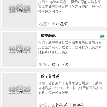
介绍：
“洋芋本喜凉”，得天独厚的自然条件，
造就了威宁马铃薯产业的发展空间。属亚热
带季风湿润气候...
标签：
土豆 蔬菜
758
威宁荞酥
介绍：
威宁荞酥是贵州威宁彝族回族苗族自
治县生产民间小吃名点。这种糕点以其原料
独特和制作历史悠久...
标签：
糕点 小吃
717
威宁苦荞茶
介绍：
苦荞茶产于苦荞之乡贵州威宁，采用
当地海拔2700米以上生长的纯天然苦荞麦为
原料，综合民族传统...
标签：
苦荞茶 茶叶 保健茶