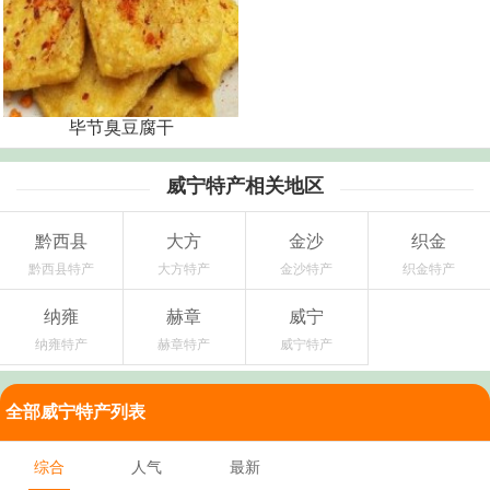
毕节臭豆腐干
威宁特产相关地区
黔西县
大方
金沙
织金
黔西县特产
大方特产
金沙特产
织金特产
纳雍
赫章
威宁
纳雍特产
赫章特产
威宁特产
全部威宁特产列表
综合
人气
最新