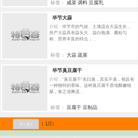
标签：
咸菜 调料 豆腐乳
483
毕节大蒜
介绍：
毕节市的气候、土壤适合大蒜生长，
所产大蒜具有蒜头大、蒜白饱满、瓣粒匀
称、营养丰富的特点，...
标签：
大蒜 蔬菜
426
毕节臭豆腐干
介绍：
“臭豆腐干”名曰臭，其实不臭，相反有
一种独特的香味。这种臭豆腐干质地酥嫩细
腻，食之清爽适...
标签：
豆腐干 豆制品
374
（ 1/2）
>
下一页