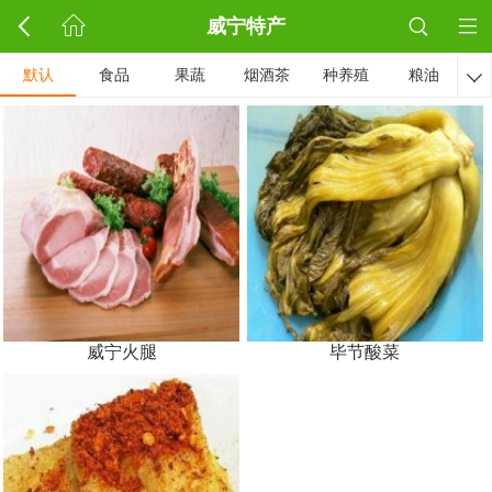
威宁特产
默认
食品
果蔬
烟酒茶
种养殖
粮油

威宁火腿
毕节酸菜