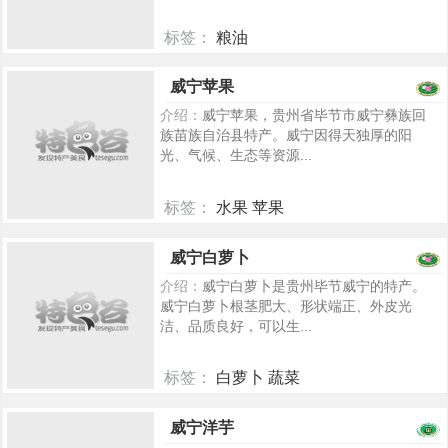
标签：
粮油
5267
威宁苹果
介绍：
威宁苹果，贵州省毕节市威宁彝族回
族苗族自治县特产。威宁因得天独厚的阳
光、气候、生态等资源...
标签：
水果 苹果
5248
威宁白萝卜
介绍：
威宁白萝卜是贵州毕节威宁的特产。
威宁白萝卜根茎肥大、形状端正、外皮光
洁、品质良好，可以生...
标签：
白萝卜 蔬菜
5230
威宁洋芋