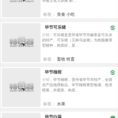
华食文化大辞典·黔...
标签：
美食 小吃
86
毕节可乐猪
介绍：
可乐猪是贵州省毕节市赫章县可乐乡
的特产。可乐猪（又称乌金猪）为肉脂兼用
型猪种，肉质好，是...
标签：
畜牧 牲畜
2044
毕节椪柑
介绍：
毕节椪柑，贵州省毕节市特产，全国
农产品地理标志。毕节椪柑果型饱满、色泽
橙黄，外观美、肉质...
标签：
水果
1020
毕节白蒜