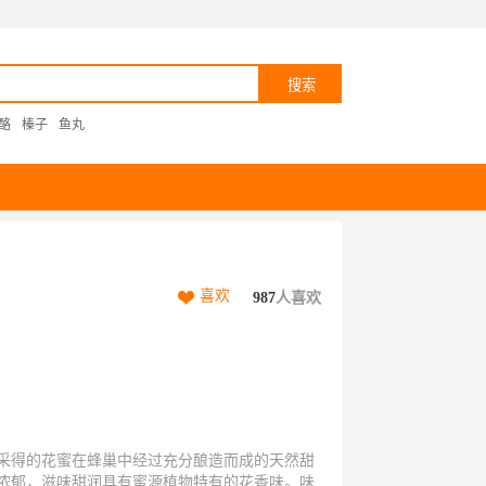
酪
榛子
鱼丸
喜欢
987
人喜欢
采得的花蜜在蜂巢中经过充分酿造而成的天然甜
浓郁，滋味甜润具有蜜源植物特有的花香味。味