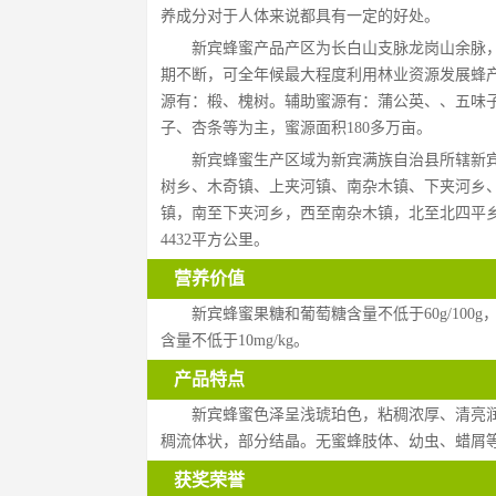
养成分对于人体来说都具有一定的好处。
新宾蜂蜜产品产区为长白山支脉龙岗山余脉，岗
期不断，可全年候最大程度利用林业资源发展蜂产
源有：椴、槐树。辅助蜜源有：蒲公英、、五味
子、杏条等为主，蜜源面积180多万亩。
新宾蜂蜜生产区域为新宾满族自治县所辖新
树乡、木奇镇、上夹河镇、南杂木镇、下夹河乡、
镇，南至下夹河乡，西至南杂木镇，北至北四平乡。地理坐标
4432平方公里。
营养价值
新宾蜂蜜果糖和葡萄糖含量不低于60g/100g
含量不低于10mg/kg。
产品特点
新宾蜂蜜色泽呈浅琥珀色，粘稠浓厚、清亮
稠流体状，部分结晶。无蜜蜂肢体、幼虫、蜡屑
获奖荣誉