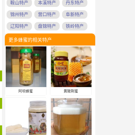
鞍山特产
本溪特产
丹东特产
锦州特产
营口特产
阜新特产
辽阳特产
盘锦特产
铁岭特产
更多蜂蜜的相关特产
阿坝蜂蜜
黄陂荆蜜