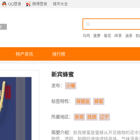
QQ登录
微博登录
城市大全
乌鸡
菠萝
菊花
砖茶
油茶
奶
特产资讯
排行榜
新宾蜂蜜
发布：
小曦
标签特性：
保健品
蜂蜜
所属地区：
新宾
抚顺
辽宁
简要介绍：
新宾蜂蜜是蜜蜂从开花植物的花中
物质，透明，黏稠的液体或结晶体，气味清香