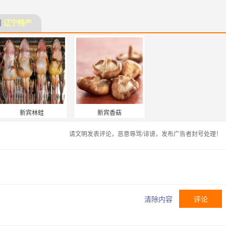
门
辽宁特产
新宾林蛙
新宾香菇
请文明发表评论，恶意辱骂/诽谤，发布广告者封号处理！
清除内容