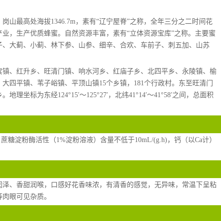
山最高处海拔1346.7m，素有“辽宁屋脊”之称，全年三分之二时间花
业，生产优质蜂蜜。自然资源丰富，素有“立体资源宝库”之称。主要蜜
子、大蓟、小蓟、林下参、山参、细辛、合欢、车前子、刺五加、山苏
宾镇、红升乡、旺清门镇、响水河乡、红庙子乡、北四平乡、永陵镇、榆
大四平镇、苇子峪镇、平顶山镇15个乡镇，181个行政村。东至旺清门
为东经124°15′～125°27′，北纬41°14′～41°58′之间，总面积
，蔗糖淀粉酶活性（1%淀粉溶液）含量不低于10mL/(g.h)，钙（以Ca计）
润泽、香甜润喉，口感好花香味浓，有清香的感觉，无异味，常温下呈粘
等肉眼可见杂质。