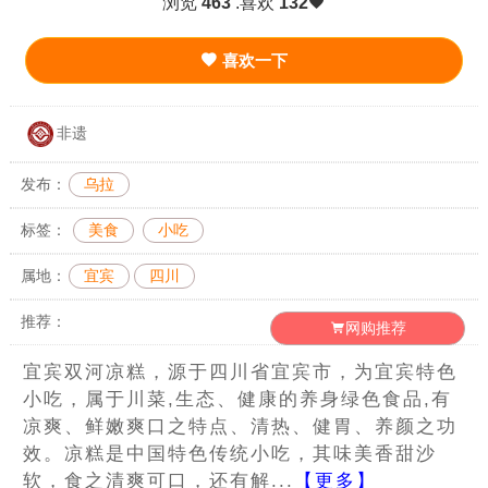
浏览
463
.喜欢
132
喜欢一下
非遗
发布：
乌拉
标签：
美食
小吃
属地：
宜宾
四川
推荐：
网购推荐
宜宾双河凉糕，源于四川省宜宾市，为宜宾特色
小吃，属于川菜,生态、健康的养身绿色食品,有
凉爽、鲜嫩爽口之特点、清热、健胃、养颜之功
效。凉糕是中国特色传统小吃，其味美香甜沙
软，食之清爽可口，还有解...
【更多】