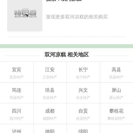
发现更多双河凉糕的相关购买
双河凉糕 相关地区
宜宾
江安
长宁
高县
宜宾特产
江安特产
长宁特产
高县特产
筠连
珙县
兴文
屏山
筠连特产
珙县特产
兴文特产
屏山特产
四川
成都
自贡
攀枝花
四川特产
成都特产
自贡特产
攀枝花特产
泸州
德阳
绵阳