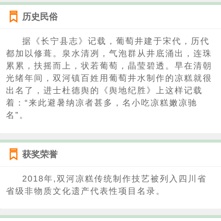
历史民俗
据《长宁县志》记载，葡萄井建于宋代，历代
都加以修葺。泉水清冽，气泡群从井底涌出，连珠
累累，扶摇而上，状若葡萄，晶莹碧透。早在清朝
光绪年间，双河镇百姓用葡萄井水制作的凉糕就很
出名了，进士杜德舆的《舆地纪胜》上这样记载
着：“来此避暑纳凉者甚多，名小吃凉糕嫩凉驰
名”。
获奖荣誉
2018年,双河凉糕传统制作技艺被列入四川省
省级非物质文化遗产代表性项目名录。