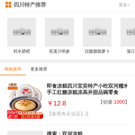
四川特产推荐
更多>
邻水脐橙
苍溪川明参
仪陇胭脂萝卜
蒲江
网购推荐
更多推荐
即食凉糕四川宜宾特产小吃双河糯米
手工红糖凉糕凉高井甜品碗零食
【销量:
1000
】
￥12.8
【食蜀奇企业店】{}
搜索：双河凉糕