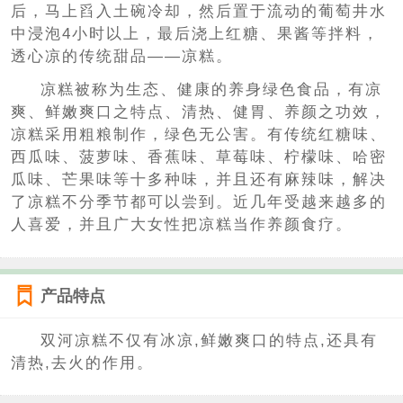
后，马上舀入土碗冷却，然后置于流动的葡萄井水
中浸泡4小时以上，最后浇上红糖、果酱等拌料，
透心凉的传统甜品——凉糕。
凉糕被称为生态、健康的养身绿色食品，有凉
爽、鲜嫩爽口之特点、清热、健胃、养颜之功效，
凉糕采用粗粮制作，绿色无公害。有传统红糖味、
西瓜味、菠萝味、香蕉味、草莓味、柠檬味、哈密
瓜味、芒果味等十多种味，并且还有麻辣味，解决
了凉糕不分季节都可以尝到。近几年受越来越多的
人喜爱，并且广大女性把凉糕当作养颜食疗。
产品特点
双河凉糕不仅有冰凉,鲜嫩爽口的特点,还具有
清热,去火的作用。