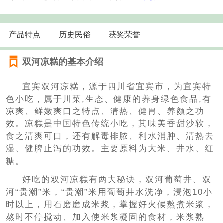
产品特点
历史民俗
获奖荣誉
双河凉糕的基本介绍
宜宾双河凉糕，源于四川省宜宾市，为宜宾特
色小吃，属于川菜,生态、健康的养身绿色食品,有
凉爽、鲜嫩爽口之特点、清热、健胃、养颜之功
效。凉糕是中国特色传统小吃，其味美香甜沙软，
食之清爽可口，还有解毒排脓、利水消肿、清热去
湿、健脾止泻的功效。主要原料为大米、井水、红
糖。
好吃的双河凉糕有两大秘诀，双河葡萄井、双
河“贵潮”米，“贵潮”米用葡萄井水洗净，浸泡10小
时以上，用石磨磨成米浆，掌握好火候熬煮米浆，
熬时不停搅动、加入使米浆凝固的食材，米浆熟