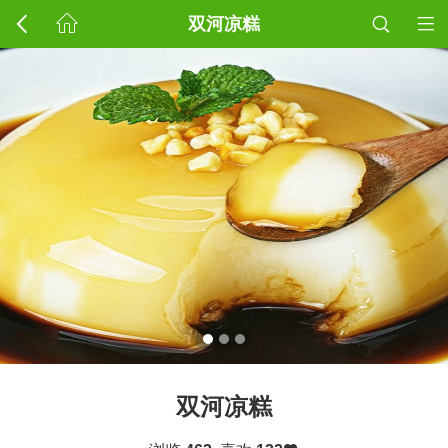
双河凉糕
双河凉糕