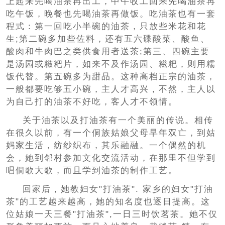
上起来先喝油茶再出工，中午收工回来先喝油茶再
吃午饭，晚餐也先喝油茶再做饭。吃油茶也有一套
程式：第一回吃小半碗的油茶，只放些米花和花
生;第二碗多加些佐料，还有五六碟酸菜、酸鱼、
酸肉和牛肉巴之类供食用者送茶;第三、四碗主要
是汤园或糍粑片，如来不及作汤园、糍粑，则用糯
饭代替。第五碗多为甜品。这种高档正宗的油茶，
一般都要吃够五小碗，主人才高兴，不然，主人以
为自己打的油茶不好吃，客人才不领情。
关于油茶以及打油茶有一个美丽的传说。相传
在很久以前，有一个侗族姑娘父母早年双亡，到姑
妈家生活，纺纱织布，其乐融融。一个偶然的机
会，她到邻村参加文化交流活动，在那里不但学到
唱侗歌大歌，而且学到油茶的制作工艺。
回家后，她教妇女"打油茶". 家乡的妇女"打油
茶"的工艺越来越高，她的知名度也逐日提高。这
位姑娘一天三餐"打油茶",一日三时饮茗茶。她不仅