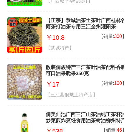
【广西昭平华信茶叶】
【正宗】恭城油茶土茶叶广西桂林谷
雨茶打油茶专用三江全州灌阳茶
【销量:
300
】
￥10.8
【茶城特产】
散装侗族特产三江茶叶油茶配料香脆
可口油果脆果350克
【销量:
100
】
￥17
【三江县侗魅土特产店】
侗美仙池广西三江山茶油纯正茶籽油
炒菜煎炸烹饪食用油茶树油柳州特产
送礼 山茶油2L*2瓶 礼盒装
【销量:
46
】
￥538