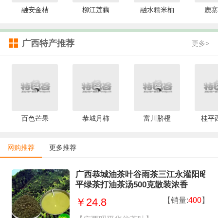
融安金桔
柳江莲藕
融水糯米柚
鹿寨
广西特产推荐
更多>
百色芒果
恭城月柿
富川脐橙
桂平
网购推荐
更多推荐
广西恭城油茶叶谷雨茶三江永灌阳昭
平绿茶打油茶汤500克散装浓香
【销量:
400
】
￥24.8