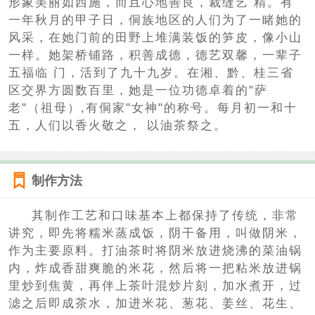
形象美丽如西施，而且心地善良，裁缝艺 精。有
一年秋月的甲子日，侗族地区的人们为了一睹她的
风采，在她门前的田野上堆满装饭的笋皮，像小山
一样。她架桥铺路，积善成德，德艺双馨，一辈子
五福临 门，活到了九十九岁。在湘、黔、桂三省
区交界方圆数百里，她是一位功德卓着的"萨
老"（祖母）,有侗家"女神"的称号。每月初一和十
五，人们以香火敬之， 以油茶祭之。
制作方法
其制作工艺和口味基本上都保持了传统，非常
讲究，即先将糯米蒸成饭，阴干备用，叫做阴米，
作为主要原料。打油茶时将阴米放进烧沸的菜油锅
内，炸成香甜爽脆的米花，然后将一把粘米放进锅
里炒到焦黄，再伴上茶叶混炒片刻，加水煮开，过
滤之后即成茶水，加进米花、葱花、姜丝、花生、