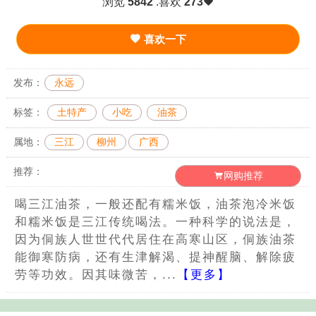
浏览
5842
.喜欢
273
喜欢一下
发布：
永远
标签：
土特产
小吃
油茶
属地：
三江
柳州
广西
推荐：
网购推荐
喝三江油茶，一般还配有糯米饭，油茶泡冷米饭
和糯米饭是三江传统喝法。一种科学的说法是，
因为侗族人世世代代居住在高寒山区，侗族油茶
能御寒防病，还有生津解渴、提神醒脑、解除疲
劳等功效。因其味微苦，...
【更多】