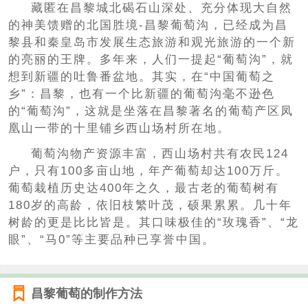
藏匿在昌黎城北碣石山深处、充分体现大自然
的神美馈赠的北国胜境-昌黎葡萄沟，已经成为昌
黎县和秦皇岛市发展生态旅游和观光旅游的一个新
的亮丽的王牌。多年来，人们一提起“葡萄沟”，就
想到新疆的吐鲁番盆地。其实，在“中国葡萄之
乡”：昌黎，也有一个比新疆的葡萄沟毫不逊色
的“葡萄沟”，这就是坐落在昌黎著名的葡萄产区凤
凰山一带的十里铺乡西山场村所在地。
葡萄沟物产资源丰富，西山场村共有农民124
户，只有100多亩山地，年产葡萄却达100万斤。
葡萄栽植历史达400年之久，最古老的葡萄树有
180岁的高龄，依旧枝繁叶茂，硕果累累。几十年
树龄的更是比比皆是。其口味极佳的“玫瑰香”、“龙
眼”、“马0”等主要品种已享誉中国。
昌黎葡萄的制作方法