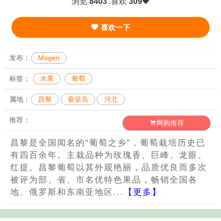
浏览
8403
.喜欢
309
喜欢一下
发布：
Mogen
标签：
水果
葡萄
属地：
昌黎
秦皇岛
河北
推荐：
网购推荐
昌黎是全国闻名的“葡萄之乡”，葡萄栽培历史已
有四百余年。主栽品种为玫瑰香、巨峰、龙眼、
红提。昌黎葡萄以其外观艳丽，品质优良而多次
被评为部、省、市名优特色果品，畅销全国各
地、俄罗斯和东南亚地区...
【更多】