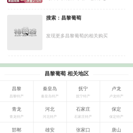
搜索：昌黎葡萄
发现更多昌黎葡萄的相关购买
昌黎葡萄 相关地区
昌黎
秦皇岛
抚宁
卢龙
昌黎特产
秦皇岛特产
抚宁特产
卢龙特产
青龙
河北
石家庄
保定
青龙特产
河北特产
石家庄特产
保定特产
邯郸
雄安
张家口
唐山