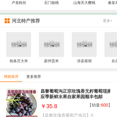
卢龙粉丝
石门核桃
山海关大樱桃
秦皇
河北特产推荐
更多>
柏各庄大米
蔚州贡米
涉县柴胡
丛
网购推荐
更多推荐
昌黎葡萄沟正宗玫瑰香无籽葡萄现摘
应季新鲜水果自家果园顺丰包邮
【销量:
600
】
￥35.8
【昌黎玫瑰香葡萄产地店】{}