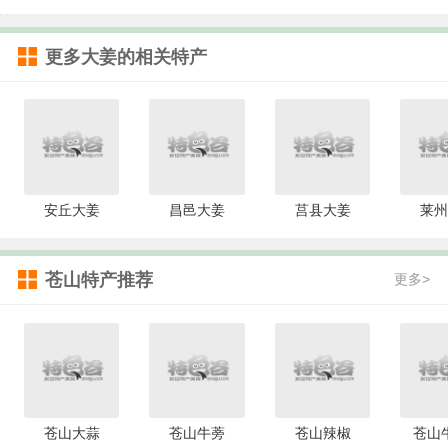
更多
大姜
的相关特产
安丘大姜
昌邑大姜
莒县大姜
莱州
苍山特产推荐
更多>
苍山大蒜
苍山牛蒡
苍山辣椒
苍山