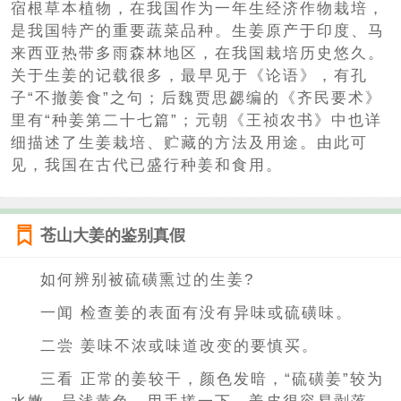
宿根草本植物，在我国作为一年生经济作物栽培，
是我国特产的重要蔬菜品种。生姜原产于印度、马
来西亚热带多雨森林地区，在我国栽培历史悠久。
关于生姜的记载很多，最早见于《论语》，有孔
子“不撤姜食”之句；后魏贾思勰编的《齐民要术》
里有“种姜第二十七篇”；元朝《王祯农书》中也详
细描述了生姜栽培、贮藏的方法及用途。由此可
见，我国在古代已盛行种姜和食用。
苍山大姜的鉴别真假
如何辨别被硫磺熏过的生姜?
一闻 检查姜的表面有没有异味或硫磺味。
二尝 姜味不浓或味道改变的要慎买。
三看 正常的姜较干，颜色发暗，“硫磺姜”较为