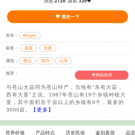
浏览
2728
.喜欢
339
喜欢一下
发布：
Mogen
标签：
蔬菜
生姜
属地：
苍山
临沂
山东
推荐：
网购推荐
与苍山大蒜同为苍山特产，当地有“东有大蒜，
西有大姜”之说。1987年苍山有19个乡镇种植大
姜，其中面积在千亩以上的乡镇有9个，最多的
3000亩。
【更多】
营养价值
产品特点
历史民俗
鉴别真假
品