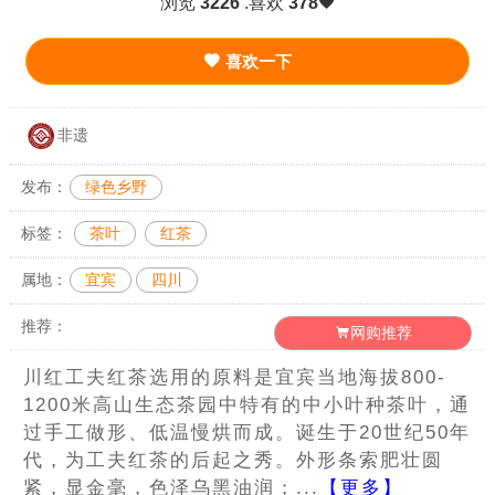
浏览
3226
.喜欢
378
喜欢一下
非遗
发布：
绿色乡野
标签：
茶叶
红茶
属地：
宜宾
四川
推荐：
网购推荐
川红工夫红茶选用的原料是宜宾当地海拔800-
1200米高山生态茶园中特有的中小叶种茶叶，通
过手工做形、低温慢烘而成。诞生于20世纪50年
代，为工夫红茶的后起之秀。外形条索肥壮圆
紧，显金毫，色泽乌黑油润；...
【更多】