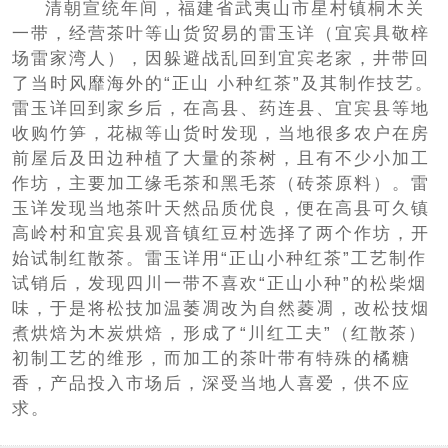
清朝宣统年间，福建省武夷山市星村镇桐木关
一带，经营茶叶等山货贸易的雷玉详（宜宾具敬梓
场雷家湾人），因躲避战乱回到宜宾老家，井带回
了当时风靡海外的“正山 小种红茶”及其制作技艺。
雷玉详回到家乡后，在高县、药连县、宜宾县等地
收购竹笋，花椒等山货时发现，当地很多农户在房
前屋后及田边种植了大量的茶树，且有不少小加工
作坊，主要加工缘毛茶和黑毛茶（砖茶原料）。雷
玉详发现当地茶叶天然品质优良，便在高县可久镇
高岭村和宜宾县观音镇红豆村选择了两个作坊，开
始试制红散茶。雷玉详用“正山小种红茶”工艺制作
试销后，发现四川一带不喜欢“正山小种”的松柴烟
味，于是将松技加温萎凋改为自然菱凋，改松技烟
煮烘焙为木炭烘焙，形成了“川红工夫”（红散茶）
初制工艺的维形，而加工的茶叶带有特殊的橘糖
香，产品投入市场后，深受当地人喜爱，供不应
求。