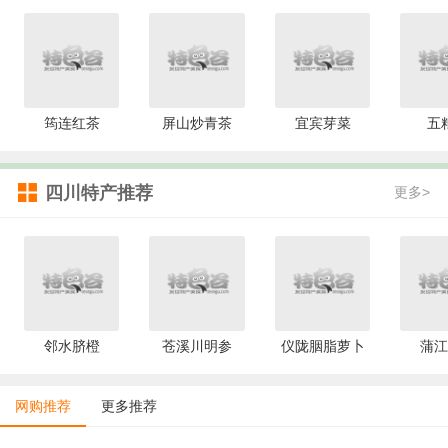
筠连红茶
屏山炒青茶
宜宾芽菜
五
四川特产推荐
更多>
邻水脐橙
苍溪川明参
仪陇胭脂萝卜
蒲江
网购推荐
更多推荐