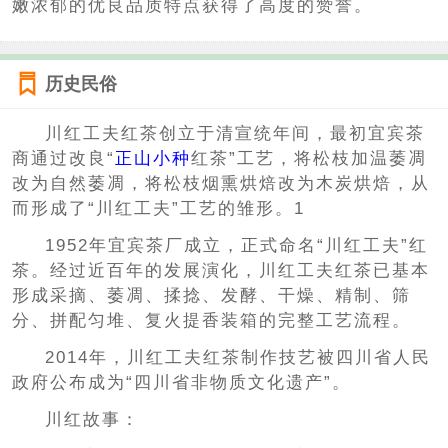
嫩浓郁的优良品质特点获得了高度的赞誉。
历史民俗
川红工夫红茶创立于清宣统年间，最初宜宾茶
商通过改良“
正山小种
红茶”工艺，将松枝加温萎凋
改为自然萎凋，将松枝烟熏烘焙改为木炭烘焙，从
而形成了“川红工夫”工艺的雏形。1
1952年宜宾茶厂成立，正式命名“川红工夫”红
茶。经过近百年的发展演化，川红工夫红茶已基本
形成采摘、萎凋、揉捻、发酵、干燥、精制、筛
分、拼配匀堆、复火提香装箱的完整工艺流程。
2014年，川红工夫红茶制作技艺被四川省人民
政府公布成为“四川省非物质文化遗产”。
川红故事：