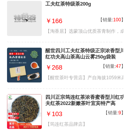
工夫红茶特级茶200g
【销量:
100
】
￥166
【淘香居】选蒙顶山优质茶青制作，成茶
醒世四川工夫红茶特级正宗浓香型川
红功夫高山茶高山云雾250g袋装
【销量:
47
】
￥268
【醒世茶叶专营店】产自海拔1059米高
四川正宗筠连红茶浓香蜜香型川红功
夫红茶2022新嫩茶叶宜宾特产高
【销量:
9
】
￥103
【筠连红茶品牌店】