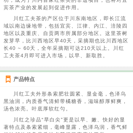
功，成为了川内首家红茶类的非遗项目，也将对宜
宾茶产业的发展起到促进作用。
川红工夫茶的产区位于川东南地区，即长江流
域以南边缘地带，包括宜宾、江律、内江、涪陵四
地区以及重庆、自贡两市所属部分地区。这里茶树
发芽早，比川西地区早40天，采摘期也比川西地区
长40 ~ 60天，全年采摘期可达210天以上。川红
工夫茶4月即可进入市场，以早、新取胜。
产品特点
川红工夫外形条索肥壮圆紧、显金毫，色泽乌
黑油润，内质香气清鲜带橘糖香，滋味醇厚鲜爽，
汤色浓亮。叶底厚软红匀。
川红之珍品“旱白尖”更是以早、嫩、快好的显
著特点及条索紧细，毫峰显露，色泽乌润，香气鲜