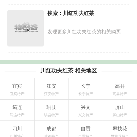
搜索：川红功夫红茶
发现更多川红功夫红茶的相关购买
川红功夫红茶 相关地区
宜宾
江安
长宁
高县
宜宾特产
江安特产
长宁特产
高县特产
筠连
珙县
兴文
屏山
筠连特产
珙县特产
兴文特产
屏山特产
四川
成都
自贡
攀枝花
四川特产
成都特产
自贡特产
攀枝花特产