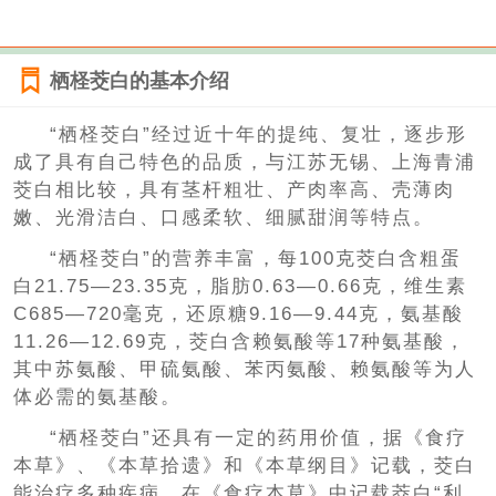
栖柽茭白的基本介绍
“栖柽茭白”经过近十年的提纯、复壮，逐步形
成了具有自己特色的品质，与江苏无锡、上海青浦
茭白相比较，具有茎杆粗壮、产肉率高、壳薄肉
嫩、光滑洁白、口感柔软、细腻甜润等特点。
“栖柽茭白”的营养丰富，每100克茭白含粗蛋
白21.75—23.35克，脂肪0.63—0.66克，维生素
C685—720毫克，还原糖9.16—9.44克，氨基酸
11.26—12.69克，茭白含赖氨酸等17种氨基酸，
其中苏氨酸、甲硫氨酸、苯丙氨酸、赖氨酸等为人
体必需的氨基酸。
“栖柽茭白”还具有一定的药用价值，据《食疗
本草》、《本草拾遗》和《本草纲目》记载，茭白
能治疗多种疾病。在《食疗本草》中记载茭白“利