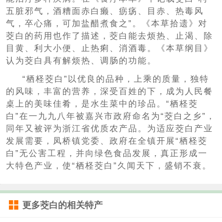
五脏邪气，酒糟面赤白癞、疬疡、目赤、热毒风
气，卒心痛，可加盐醋煮食之”。《本草拾遗》对
茭白的药用也作了描述，茭白能去烦热、止渴、除
目黄、利大小便、止热痢、消酒毒。《本草纲目》
认为茭白具有解烦热、调肠的功能。
“栖柽茭白”以优良的品种，上乘的质量，独特
的风味，丰富的营养，深受百姓的下，成为人民餐
桌上的美味佳肴，是水生菜中的珍品。“栖柽茭
白”在一九九八年被嘉兴市政府命名为“茭白之乡”，
同年又被评为浙江省优质农产品。为适应茭白产业
发展需要，凤桥镇党委、政府在全镇开展“栖柽茭
白”无公害工程，并向绿色食品发展，真正形成一
大特色产业，使“栖柽茭白”久闻天下，盛销不衰。
更多
茭白
的相关特产