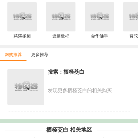
慈溪杨梅
塘栖枇杷
金华佛手
普陀
网购推荐
更多推荐
搜索：栖柽茭白
发现更多栖柽茭白的相关购买
栖柽茭白 相关地区