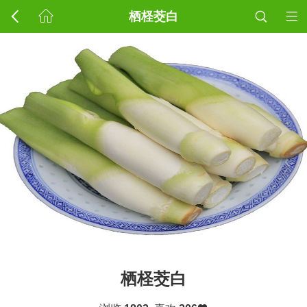
栖柽茭白
栖柽茭白