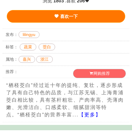
浏览
1803
.喜欢
206
喜欢一下
发布：
lilingyu
标签：
蔬菜
茭白
属地：
嘉兴
浙江
推荐：
网购推荐
“栖柽茭白”经过近十年的提纯、复壮，逐步形成
了具有自己特色的品质，与江苏无锡、上海青浦
茭白相比较，具有茎杆粗壮、产肉率高、壳薄肉
嫩、光滑洁白、口感柔软、细腻甜润等特
点。“栖柽茭白”的营养丰富...
【更多】