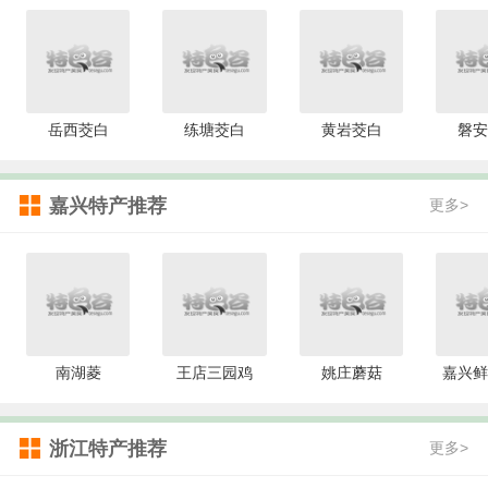
岳西茭白
练塘茭白
黄岩茭白
磐安
嘉兴特产推荐
更多>
南湖菱
王店三园鸡
姚庄蘑菇
嘉兴鲜
浙江特产推荐
更多>