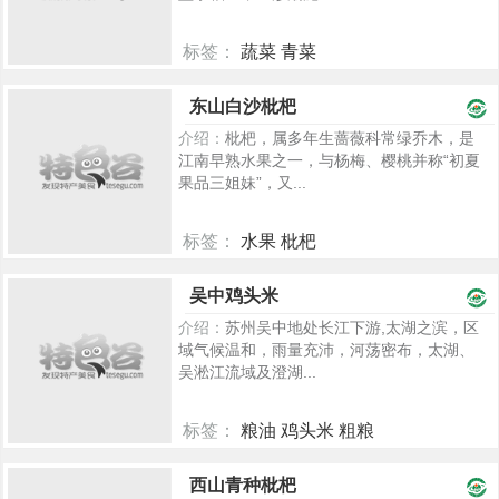
标签：
蔬菜 青菜
2214
东山白沙枇杷
介绍：
枇杷，属多年生蔷薇科常绿乔木，是
江南早熟水果之一，与杨梅、樱桃并称“初夏
果品三姐妹”，又...
标签：
水果 枇杷
1140
吴中鸡头米
介绍：
苏州吴中地处长江下游,太湖之滨，区
域气候温和，雨量充沛，河荡密布，太湖、
吴淞江流域及澄湖...
标签：
粮油 鸡头米 粗粮
968
西山青种枇杷