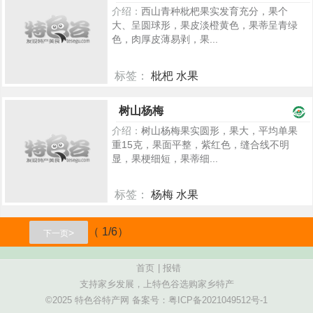
介绍：
西山青种枇杷果实发育充分，果个
大、呈圆球形，果皮淡橙黄色，果蒂呈青绿
色，肉厚皮薄易剥，果...
标签：
枇杷 水果
967
树山杨梅
介绍：
树山杨梅果实圆形，果大，平均单果
重15克，果面平整，紫红色，缝合线不明
显，果梗细短，果蒂细...
标签：
杨梅 水果
947
（ 1/6）
>
下一页
首页
|
报错
支持家乡发展，上特色谷选购家乡特产
©2025 特色谷特产网 备案号：
粤ICP备2021049512号-1