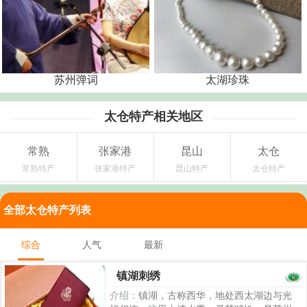
苏州弹词
太湖珍珠
太仓特产相关地区
常熟
张家港
昆山
太仓
常熟特产
张家港特产
昆山特产
太仓特产
全部太仓特产列表
综合
人气
最新
镇湖刺绣
介绍：
镇湖，古称西华，地处西太湖边与光