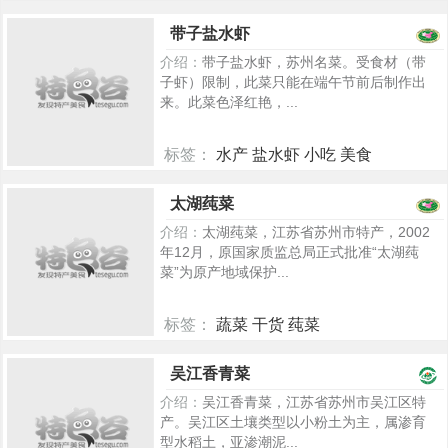
5305
带子盐水虾
介绍：
带子盐水虾，苏州名菜。受食材（带
子虾）限制，此菜只能在端午节前后制作出
来。此菜色泽红艳，...
标签：
水产 盐水虾 小吃 美食
5260
太湖莼菜
介绍：
太湖莼菜，江苏省苏州市特产，2002
年12月，原国家质监总局正式批准“太湖莼
菜”为原产地域保护...
标签：
蔬菜 干货 莼菜
5246
吴江香青菜
介绍：
吴江香青菜，江苏省苏州市吴江区特
产。吴江区土壤类型以小粉土为主，属渗育
型水稻土，亚渗潮泥...