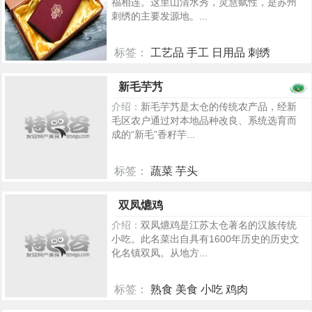
福相连。这里山清水秀，灵慧赋性，是苏州
刺绣的主要发源地。...
标签：
工艺品 手工 日用品 刺绣
744
新毛芋艿
介绍：
新毛芋艿是太仓的传统农产品，经新
毛区农户通过对本地品种改良、系统选育而
成的“新毛”香籽芋...
标签：
蔬菜 芋头
677
双凤爊鸡
介绍：
双凤爊鸡是江苏太仓著名的汉族传统
小吃。此名菜出自具有1600年历史的历史文
化名镇双凤。从地方...
标签：
熟食 美食 小吃 鸡肉
292