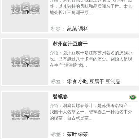
介绍：
太仓香葱是源自江苏省太仓市特产蔬
菜，以其独特的风味和品质闻名于世。太仓
地处长江三角洲平原...
标签：
蔬菜 调料
81
苏州卤汁豆腐干
介绍：
卤汁豆腐干是江苏苏州著名的汉族小
吃。已有超过八十多年的历史。创始人是现
在生产“津津牌”卤...
标签：
零食 小吃 豆腐干 豆制品
5418
碧螺春
介绍：
洞庭碧螺春茶叶，是苏州著名特产，
我国十大名茶之一。碧螺春是一种驰名中外
的绿茶，自古就是茶...
标签：
茶叶 绿茶