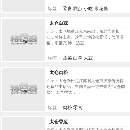
标签：
零食 糕点 小吃 米花糖
192
太仓白蒜
介绍：
太仓地处江苏东南部，东北滨临长
江，邻接上海。这里土地疏松肥沃，气候温
暖，雨量充 沛，适宜...
标签：
蔬菜 白蒜 大蒜
172
太仓肉松
介绍：
太仓肉松是江苏省太仓市汉族传统特
色食品中珍品，中国食品一绝被誉为“太仓肉
松”，名气很大，...
标签：
肉松 零食
153
太仓香葱