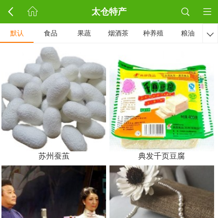
太仓特产
默认
食品
果蔬
烟酒茶
种养殖
粮油

苏州蚕茧
典发千页豆腐