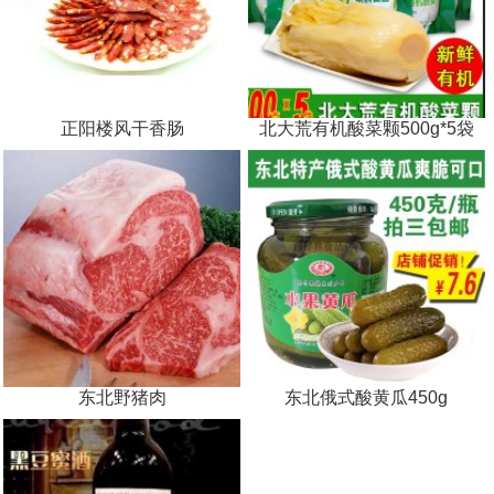
正阳楼风干香肠
北大荒有机酸菜颗500g*5袋
东北野猪肉
东北俄式酸黄瓜450g