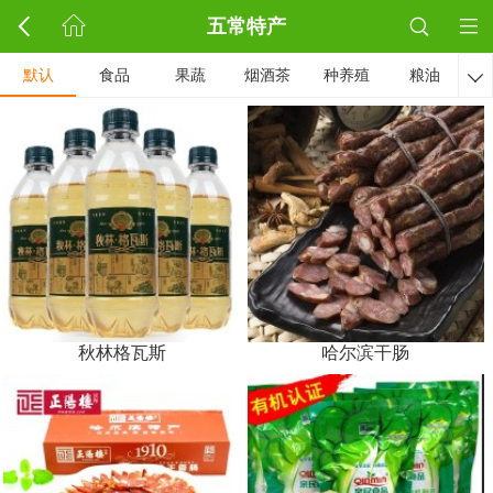
五常特产
默认
食品
果蔬
烟酒茶
种养殖
粮油

秋林格瓦斯
哈尔滨干肠