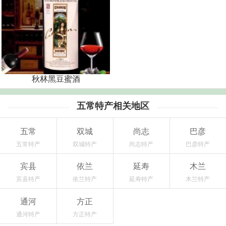
秋林黑豆蜜酒
五常特产相关地区
五常
双城
尚志
巴彦
五常特产
双城特产
尚志特产
巴彦特产
宾县
依兰
延寿
木兰
宾县特产
依兰特产
延寿特产
木兰特产
通河
方正
通河特产
方正特产