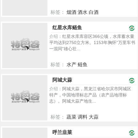
标签：
烟酒 酒水 白酒
5527
红星水库鲢鱼
介绍：
红星水库库容区366公顷，水库蓄水量
平均达到2750立方米。1153年胸怀“万里车书
一混同”雄心壮...
标签：
水产 鲢鱼
2642
阿城大蒜
介绍：
阿城大蒜，黑龙江省哈尔滨市阿城区
特产，中国地理标志产品（农产品地理标
志）。阿城大蒜产地生...
标签：
蔬菜 调料 大蒜
2559
呼兰韭菜