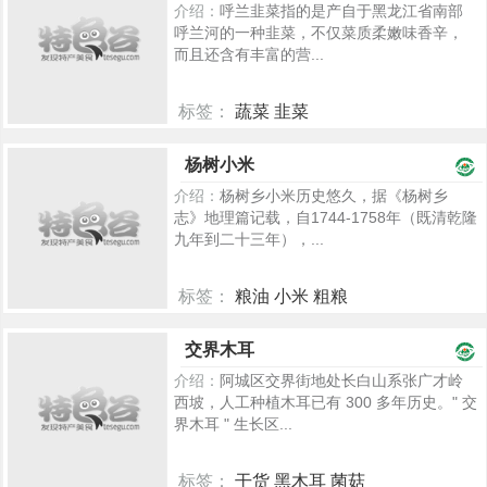
介绍：
呼兰韭菜指的是产自于黑龙江省南部
呼兰河的一种韭菜，不仅菜质柔嫩味香辛，
而且还含有丰富的营...
标签：
蔬菜 韭菜
2537
杨树小米
介绍：
杨树乡小米历史悠久，据《杨树乡
志》地理篇记载，自1744-1758年（既清乾隆
九年到二十三年），...
标签：
粮油 小米 粗粮
2503
交界木耳
介绍：
阿城区交界街地处长白山系张广才岭
西坡，人工种植木耳已有 300 多年历史。" 交
界木耳 " 生长区...
标签：
干货 黑木耳 菌菇