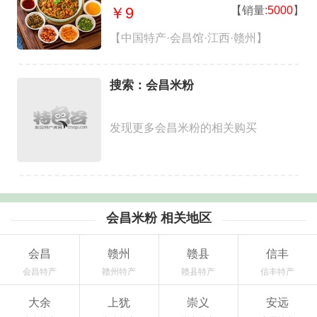
粉340g
【销量:
5000
】
￥9
【中国特产·会昌馆·江西·赣州】
搜索：会昌米粉
发现更多会昌米粉的相关购买
会昌米粉 相关地区
会昌
赣州
赣县
信丰
会昌特产
赣州特产
赣县特产
信丰特产
大余
上犹
崇义
安远