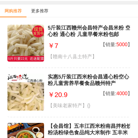
网购推荐
更多推荐
5斤装江西赣州会昌特产会昌米粉 空
心粉 通心粉 儿童早餐米粉包邮
【销量:
5000
】
￥7
【赣南十八县土特产】
实惠5斤装江西米粉会昌通心粉空心
粉儿童营养早餐食品赣州特产
【销量:
4000
】
￥20.9
【美味老家特产】{}
【会昌馆】五丰江西米粉南昌拌粉炒
粉汤粉绿色食品纯大米制作 五丰米