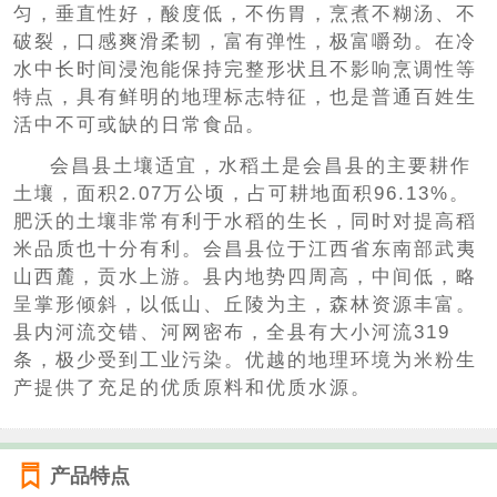
匀，垂直性好，酸度低，不伤胃，烹煮不糊汤、不
破裂，口感爽滑柔韧，富有弹性，极富嚼劲。在冷
水中长时间浸泡能保持完整形状且不影响烹调性等
特点，具有鲜明的地理标志特征，也是普通百姓生
活中不可或缺的日常食品。
会昌县土壤适宜，水稻土是会昌县的主要耕作
土壤，面积2.07万公顷，占可耕地面积96.13%。
肥沃的土壤非常有利于水稻的生长，同时对提高稻
米品质也十分有利。会昌县位于江西省东南部武夷
山西麓，贡水上游。县内地势四周高，中间低，略
呈掌形倾斜，以低山、丘陵为主，森林资源丰富。
县内河流交错、河网密布，全县有大小河流319
条，极少受到工业污染。优越的地理环境为米粉生
产提供了充足的优质原料和优质水源。
产品特点