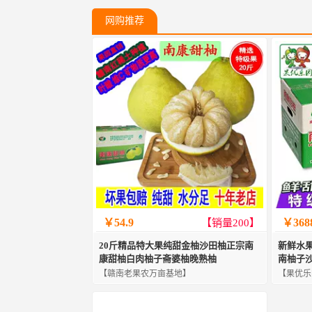
网购推荐
￥54.9
￥368
【销量200】
20斤精品特大果纯甜金柚沙田柚正宗南
新鲜水
康甜柚白肉柚子斋婆柚晚熟柚
南柚子
【赣南老果农万亩基地】
【果优乐