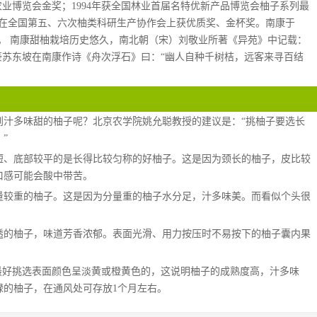
国农业博览会金奖；1994年获全国林业首届名特优新产品博览会柚子系列最
年分别在全国第五、六次柚类科研生产协作会上获优质奖、金杯奖。南康于
乡”。 南康甜柚栽培历史悠久，南北朝（宋）刘敬业所著《异苑》中记载：
豪苏东坡在南康作诗《舟次浮石》曰：“幽人自种千树桔，远客来寻百结
到汁多味甜的柚子呢？北京农学院姚允聪教授的建议是：“挑柚子要选长
”
短、底部较平的是长得比较匀称的好柚子。这是因为颈长的柚子，皮比较
口感可能会酸中带苦。
量较重的柚子。这是因为分量重的柚子水分足，汁多味美。而看似个头很
透的柚子，味道芳香浓郁。表面光滑、用力按压时不易按下的柚子囊内果
最好挑选表面颜色呈淡黄或橙黄色的，这说明柚子的成熟度高，汁多味
绿的柚子，在通风处可存放1个月左右。