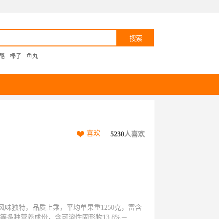
酪
榛子
鱼丸
喜欢
5230
人喜欢
味独特，品质上乘，平均单果重1250克，富含
等多种营养成份，含可溶性固形物13.8%－