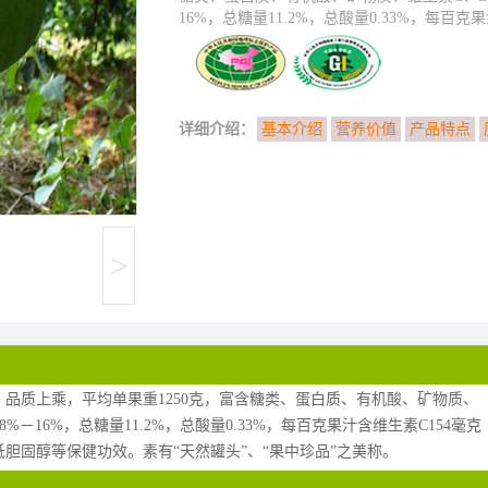
16%，总糖量11.2%，总酸量0.33%，每百克
详细介绍：
基本介绍
营养价值
产品特点
>
品质上乘，平均单果重1250克，富含糖类、蛋白质、有机酸、矿物质、
－16%，总糖量11.2%，总酸量0.33%，每百克果汁含维生素C154毫克
胆固醇等保健功效。素有“天然罐头”、“果中珍品”之美称。