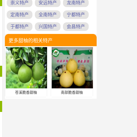
崇义特产
安远特产
龙南特产
定南特产
全南特产
宁都特产
于都特产
兴国特产
会昌特产
更多甜柚的相关特产
苍溪脆香甜柚
南部脆香甜柚