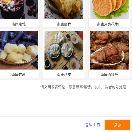
南康蜜饯
南康腐竹
南康月亮花生巴
南康甘蔗
南康汤皮
南康酒糟鱼
请文明发表评论，恶意辱骂/诽谤，发布广告者封号处理！
清除内容