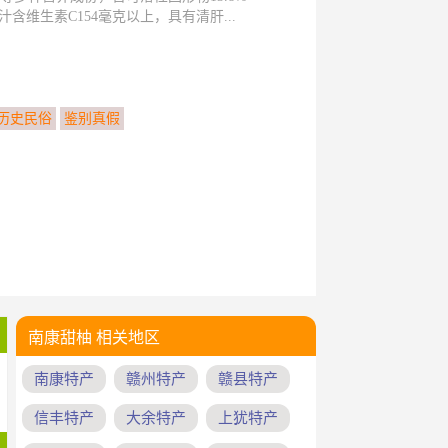
果汁含维生素C154毫克以上，具有清肝...
历史民俗
鉴别真假
南康甜柚 相关地区
南康特产
赣州特产
赣县特产
信丰特产
大余特产
上犹特产