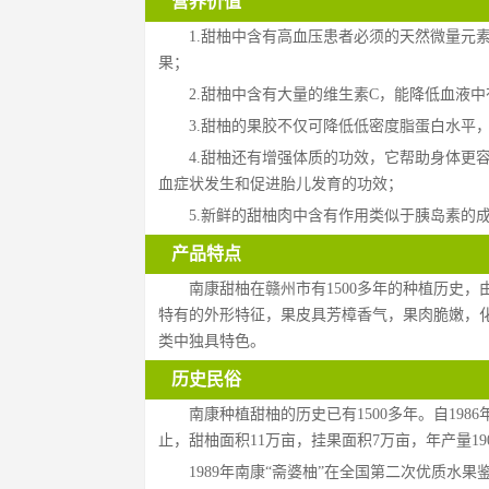
营养价值
1.甜柚中含有高血压患者必须的天然微量元
果；
2.甜柚中含有大量的维生素C，能降低血液
3.甜柚的果胶不仅可降低低密度脂蛋白水平
4.甜柚还有增强体质的功效，它帮助身体更
血症状发生和促进胎儿发育的功效；
5.新鲜的甜柚肉中含有作用类似于胰岛素的
产品特点
南康甜柚在赣州市有1500多年的种植历史
特有的外形特征，果皮具芳樟香气，果肉脆嫩，
类中独具特色。
历史民俗
南康种植甜柚的历史已有1500多年。自19
止，甜柚面积11万亩，挂果面积7万亩，年产量19
1989年南康“斋婆柚”在全国第二次优质水