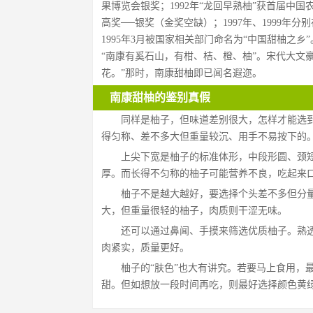
果博览会银奖；1992年“龙回早熟柚”获首届中
高奖──银奖（金奖空缺）；1997年、1999
1995年3月被国家相关部门命名为“中国甜柚之
“南康有奚石山，有柑、桔、橙、柚”。宋代大文
花。”那时，南康甜柚即已闻名遐迩。
南康甜柚的鉴别真假
同样是柚子，但味道差别很大，怎样才能选
得匀称、差不多大但重量较沉、用手不易按下的。
上尖下宽是柚子的标准体形，中段形圆、颈
厚。而长得不匀称的柚子可能营养不良，吃起来
柚子不是越大越好，要选择个头差不多但分
大，但重量很轻的柚子，肉质则干涩无味。
还可以通过鼻闻、手摸来筛选优质柚子。熟
肉紧实，质量更好。
柚子的“肤色”也大有讲究。若要马上食用，
甜。但如想放一段时间再吃，则最好选择颜色黄