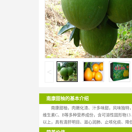
<
南康甜柚的基本介绍
南康甜柚，肉嫩化渣、汁多味甜，风味独特，
维生素C、B等多种营养成份，含可溶性固形物13.8%
以上，具有清肝明目、滋心润肺、止咳化痰、降低