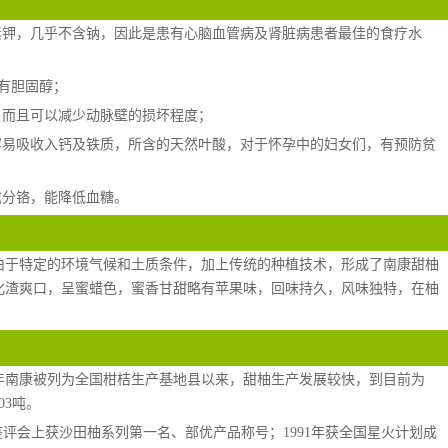
素钾，几乎不含钠，因此是患有心脑血管病及肾脏病患者最佳的食疗水
中有胆固醇；
，而且可以减少动脉壁的损坏程度；
容易吸收入钙及铁质，所含的天然叶酸，对于怀孕中的妇女们，有预防贫
成分铬，能降低血糖。
，由于特定的环境气候和土质条件，加上传统的种植技术，形成了南康甜柚
化渣爽口，呈蜜蜡色，蜜香甘甜略有苹果味，回味持久，风味独特，在柚
86年南康被列为全国柑桔生产基地县以来，甜柚生产发展较快，到目前为
03吨。
果鉴评会上获沙田柚系列第一名、部优产品称号；1991年获全国星火计划成