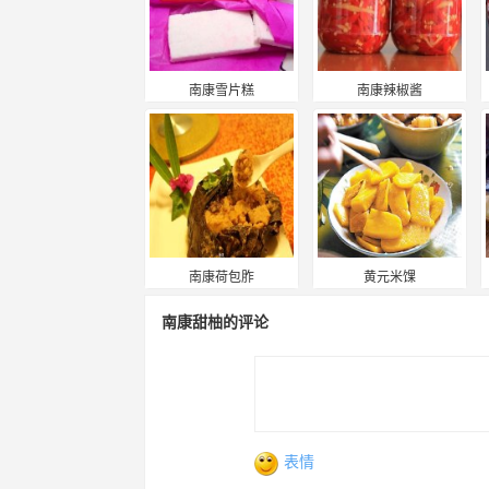
南康雪片糕
南康辣椒酱
南康荷包胙
黄元米馃
南康甜柚的评论
表情