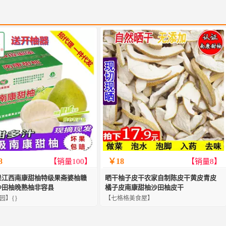
8
￥18
【销量100】
【销量8】
果江西南康甜柚特级果斋婆柚赣
晒干柚子皮干农家自制陈皮干黄皮青皮
沙田柚晚熟柚非容县
橘子皮南康甜柚沙田柚皮干
园】{}
【七格格美食屋】