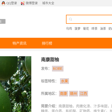
QQ登录
微博登录
城市大全
乌鸡
菠萝
菊花
砖茶
油茶
奶
特产资讯
排行榜
南康甜柚
发布：
KOBE
标签特性：
水果
所属地区：
南康
赣州
江西
简要介绍：
南康甜柚，肉嫩化渣、汁多味甜，风
糖类、蛋白质、有机酸、矿物质、维生素C、B