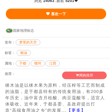
浏览
14063
.喜欢
5201
喜欢一下
国家地理标志
发布：
梦里的天空
标签：
粮油
属地：
于都
赣州
江西
推荐：
网购推荐
梾木油是以梾木果为原料，经压榨等工艺而制成
的油脂，是于都县特有的传统食用油，有200多
年历史，油中富含月桂酸、肉豆蔻酸等，适宜人
体吸收。近年来，于都县委、县政府提出打
造“高端食用油之乡”的发展...
【更多】