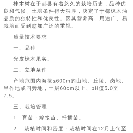
梾木树在于都县有着悠久的栽培历史，品种优
良和气候、土壤条件得天独厚，决定了于都梾木油
品质的独特性和优良性。因其营养高、用途广、易
栽培而受到愈加广泛的重视。
质量技术要求
一、品种
光皮梾木果实。
二、立地条件
产地范围内海拔≤600m的山地、丘陵、岗地、
旱作地或四旁地，土层60cm以上、pH值5.0至
7.5。
三、栽培管理
1．育苗：嫁接苗、扦插苗。
2． 栽植时间和密度：栽植时间在12月上旬至