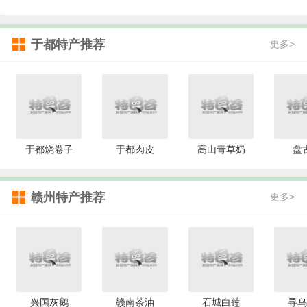
于都特产推荐
更多>
于都烧卷子
于都肉皮
高山青草奶
盘
赣州特产推荐
更多>
兴国灰鹅
赣南茶油
石城白莲
寻乌