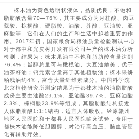
梾木油为黄色透明状液体，品质优良，不饱和
脂肪酸含量70—76%，其主要成分为月桂酸、肉豆
蔻酸、棕桐酸、硬脂酸、油酸、芥酸、亚油酸、亚
麻酸等。它们在人们的生产和生活中起着重要的作
用。2017年初，国家粮食局粮油质量检验测试中心
对于都中和光皮树开发有限公司生产的梾木油分析
检测，结果为：梾木果油中不饱和脂肪酸含量达到
76.4%；甾醇总量可与橄榄油、大豆油媲美，优于
油茶籽油；钙元素含量高于其他植物油；梾木果饼
粕残油约4%，富含大量纤维素成分。中国科学院
北京植物研究所测定结果为于都梾木油的油脂肪酸
成份主要由油酸29.1%、亚油酸39.7%、亚麻油酸
2.3%、棕榈酸23.9%等组成，其脂肪酸结构接近
人体脂肪酸1:1:1结构，适宜人体吸收。经原赣州
地区人民医院和于都县人民医院临床试验，食用于
都梾木油能降低胆固醇，对治疗高血压、脑血管硬
化有辅助疗效。