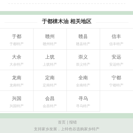
于都梾木油 相关地区
于都
赣州
赣县
信丰
于都特产
赣州特产
赣县特产
信丰特产
大余
上犹
崇义
安远
大余特产
上犹特产
崇义特产
安远特产
龙南
定南
全南
宁都
龙南特产
定南特产
全南特产
宁都特产
兴国
会昌
寻乌
兴国特产
会昌特产
寻乌特产
首页
|
报错
支持家乡发展，上特色谷选购家乡特产