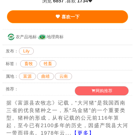
浏览
6857
.喜欢
1734
喜欢一下
农产品地标
地理商标
发布：
Lily
标签：
畜牧
牲畜
属地：
富源
曲靖
云南
推荐：
网购推荐
据《富源县农牧志》记载，“大河猪”是我国西南
三省的优良猪种之一，系“乌金猪”的一个重要类
型。猪种的形成，从有记载的公元前116年算
起，至今已有2100多年的历史，因盛产我县大河
一带而得名。1978年云...
【更多】