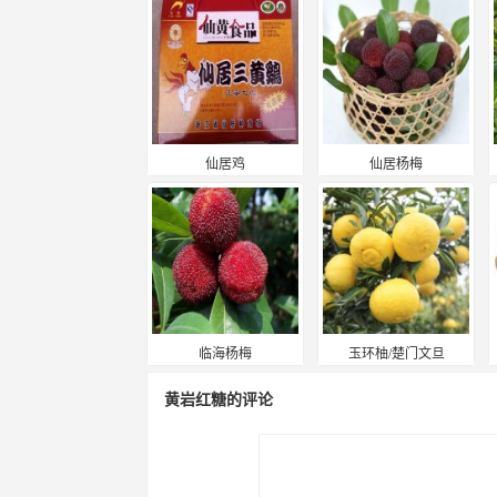
仙居鸡
仙居杨梅
临海杨梅
玉环柚/楚门文旦
黄岩红糖的评论