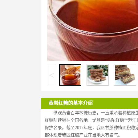
<
黄岩红糖的基本介绍
纵观黄岩百年榨糖历史，一直秉承着种植原
红糖陆续销往全国各地。尤其是“头陀红糖”“澄江
保护名录。截至2017年底，我区甘蔗种植面积稳定
都体现着我区红糖产业在当地大有名气。