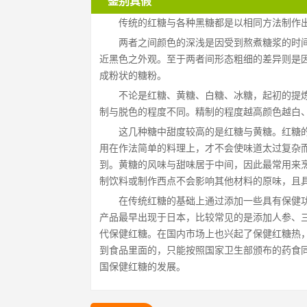
鉴别真假
传统的红糖与各种黑糖都是以相同方法制作
两者之间颜色的深浅是因受到熬煮糖浆的时
近黑色之外观。至于两者间形态粗细的差异则是
成粉状的糖粉。
不论是红糖、黄糖、白糖、冰糖，起初的提
制与脱色的程度不同。精制的程度越高颜色越白
这几种糖中甜度较高的是红糖与黄糖。红糖
用在作法简单的料理上，才不会使味道太过复杂
到。黄糖的风味与甜味居于中间，因此最常用来
制饮料或制作西点不会影响其他材料的原味，且
在传统红糖的基础上通过添加一些具有保健
产品最早出现于日本，比较常见的是添加人参、
代保健红糖。在国内市场上也兴起了保健红糖热
到食品里面的，只能按照国家卫生部颁布的药食
国保健红糖的发展。