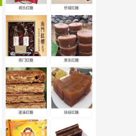
将乐红糖
忻城红糖
南门红糖
景东红糖
遂溪红糖
扶绥红糖