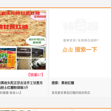
【销量67】
州黄岩头陀正宗古法手工甘蔗月
搜索：黄岩红糖
痛经土红糖粉袋装3斤
的健康 美食AA】
发现更多黄岩红糖的相关购买