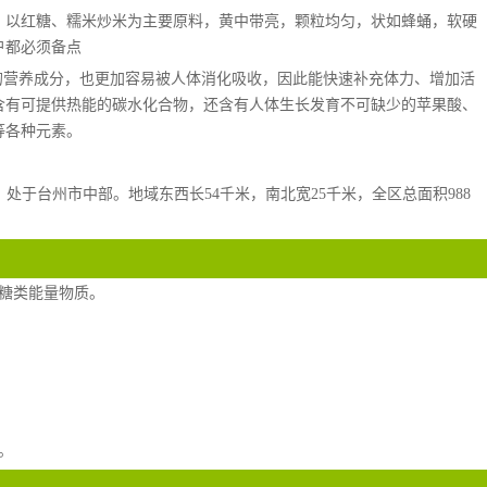
，以红糖、糯米炒米为主要原料，黄中带亮，颗粒均匀，状如蜂蛹，软硬
户都必须备点
的营养成分，也更加容易被人体消化吸收，因此能快速补充体力、增加活
含有可提供热能的碳水化合物，还含有人体生长发育不可缺少的苹果酸、
等各种元素。
50'，处于台州市中部。地域东西长54千米，南北宽25千米，全区总面积988
糖类能量物质。
。