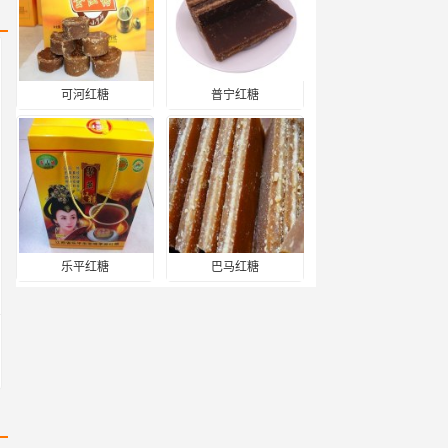
可河红糖
普宁红糖
乐平红糖
巴马红糖