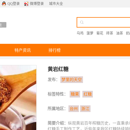
QQ登录
微博登录
城市大全
乌鸡
菠萝
菊花
砖茶
油茶
奶
特产资讯
排行榜
黄岩红糖
发布：
梦里的天空
标签特性：
糖果
红糖
所属地区：
台州
浙江
简要介绍：
纵观黄岩百年榨糖历史，一直秉承
红糖手工制作工艺，近些年来我区红糖陆续销往