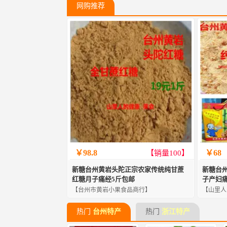
网购推荐
￥98.8
￥68
【销量100】
新糖台州黄岩头陀正宗农家传统纯甘蔗
新糖台
红糖月子痛经5斤包邮
子产妇
【台州市黄岩小果食品商行】
【山里人
热门
台州特产
热门
浙江特产