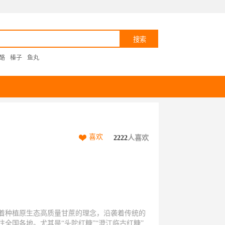
酪
榛子
鱼丸
喜欢
2222
人喜欢
着种植原生态高质量甘蔗的理念，沿袭着传统的
全国各地。尤其是“头陀红糖”“澄江临古红糖”