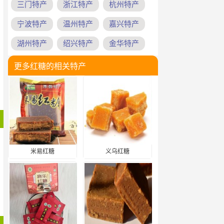
三门特产
浙江特产
杭州特产
宁波特产
温州特产
嘉兴特产
湖州特产
绍兴特产
金华特产
更多红糖的相关特产
米易红糖
义乌红糖