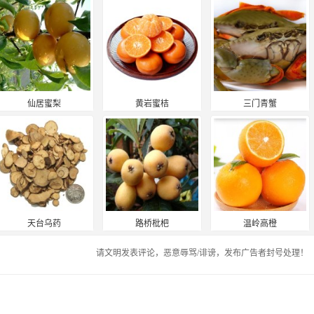
仙居蜜梨
黄岩蜜桔
三门青蟹
天台乌药
路桥枇杷
温岭高橙
请文明发表评论，恶意辱骂/诽谤，发布广告者封号处理！