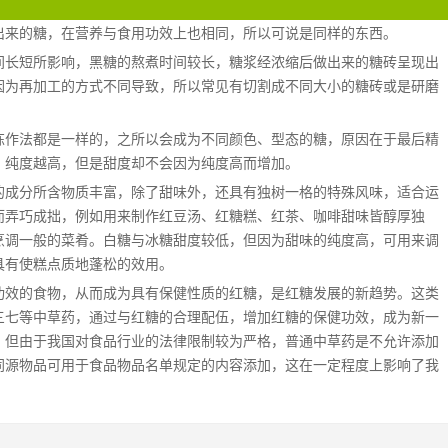
出来的糖，在营养与食用功效上也相同，所以可说是同样的东西。
间长短所影响，黑糖的熬煮时间较长，糖浆经浓缩后做出来的糖砖呈现出
因为再加工的方式不同导致，所以常见有切割成不同大小的糖砖或是研磨
炼作法都是一样的，之所以会成为不同颜色、型态的糖，原因在于最后精
、纯度越高，但是甜度却不会因为纯度高而增加。
的成分所含物质丰富，除了甜味外，还具有独树一格的特殊风味，适合运
而弄巧成拙，例如用来制作红豆汤、红糖糕、红茶、咖啡甜味皆醇厚独
烹调一般的菜肴。白糖与冰糖甜度较低，但因为甜味的纯度高，可用来调
具有使糕点质地蓬松的效用。
功效的食物，从而成为具有保健性质的红糖，是红糖发展的新趋势。这类
三七等中草药，通过与红糖的合理配伍，增加红糖的保健功效，成为新一
，但由于我国对食品行业的法律限制较为严格，普通中草药是不允许添加
同源物品可用于食品物品名单规定的内容添加，这在一定程度上影响了我