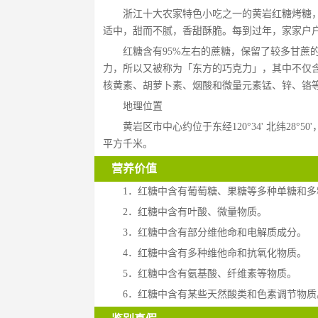
浙江十大农家特色小吃之一的黄岩红糖烤糖
适中，甜而不腻，香甜酥脆。每到过年，家家户
红糖含有95%左右的蔗糖，保留了较多甘蔗
力，所以又被称为「东方的巧克力」，其中不仅
核黄素、胡萝卜素、烟酸和微量元素锰、锌、铬
地理位置
黄岩区市中心约位于东经120°34' 北纬28°
平方千米。
营养价值
1．红糖中含有葡萄糖、果糖等多种单糖和多
2．红糖中含有叶酸、微量物质。
3．红糖中含有部分维他命和电解质成分。
4．红糖中含有多种维他命和抗氧化物质。
5．红糖中含有氨基酸、纤维素等物质。
6．红糖中含有某些天然酸类和色素调节物质