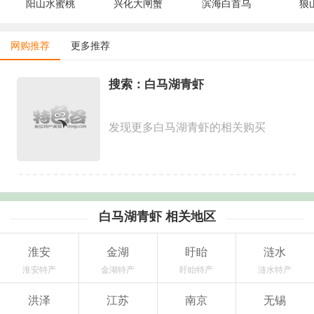
阳山水蜜桃
兴化大闸蟹
滨海白首乌
狼
网购推荐
更多推荐
搜索：白马湖青虾
发现更多白马湖青虾的相关购买
白马湖青虾 相关地区
淮安
金湖
盱眙
涟水
淮安特产
金湖特产
盱眙特产
涟水特产
洪泽
江苏
南京
无锡