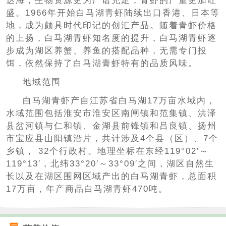
达海，生物资源更为广谱充足，青虾的产量更加旺
盛。1966年开始白马湖青虾陆续出口香港、日本等
地，成为颇具时代印记的创汇产品。随着青虾价格
的上扬，白马湖青虾知名度的提升，白马湖青虾逐
步成为湖区养蟹、养鱼的搭配品种，无需专门投
饵，依然保持了白马湖青虾特有的品质风味。
地域范围
白马湖青虾产自江苏省白马湖17万亩水域内，
水域范围包括淮安市淮安区南闸镇和范集镇、洪泽
县岔河镇与仁和镇、金湖县前锋镇和吕良镇、扬州
市宝应县山阳镇沿片，共计涉及4个县（区）、7个
乡镇， 32个行政村。地理坐标在东经119°02′～
119°13′，北纬33°20′～33°09′之间，湖区自然生
长以及在湖区围网区域产出的白马湖青虾，总面积
17万亩，年产商品白马湖青虾470吨。