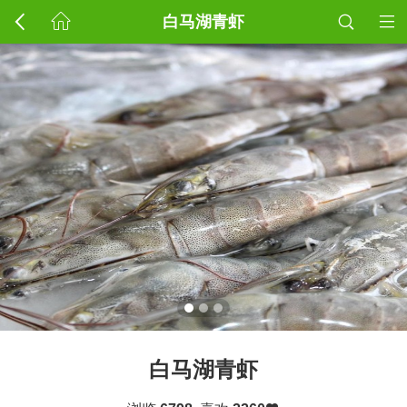
白马湖青虾
白马湖青虾