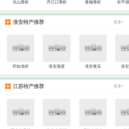
光山青虾
丹江口青虾
黄梅青虾
东平湖
淮安特产推荐
更多>
盱眙龙虾
淮安蒲菜
淮安黄瓜
淮安
江苏特产推荐
更多>