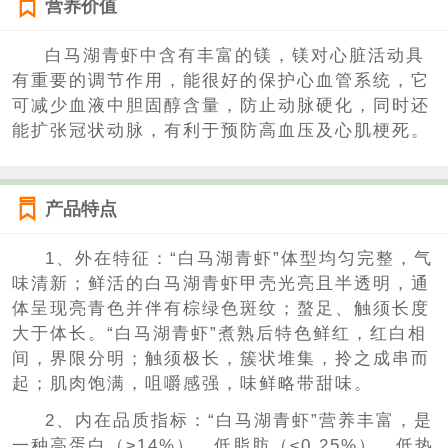
营养价值
白马湖青虾中含有丰富的镁，镁对心脏活动具
有重要的调节作用，能很好的保护心血管系统，它
可减少血液中胆固醇含量，防止动脉硬化，同时还
能扩张冠状动脉，有利于预防高血压及心肌梗死。
产品特点
1、外在特征：“白马湖青虾”体型均匀完整，气
味清新；鲜活的白马湖青虾甲壳光亮且半透明，通
体呈现亮青色并伴有棕绿色斑纹；螯足、触须长度
大于体长。“白马湖青虾”煮熟后特色鲜红，红白相
间，界限分明；触须极长，簇状堆集，拎之成串而
起；肌肉饱满，咀嚼感强，味鲜略带甜味。
2、内在品质指标：“白马湖青虾”营养丰富，是
一种高蛋白（≥14%）、低脂肪（≤0.25%）、低热