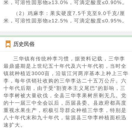
米，可溶性固形物≥13.0%，可滴定酸度≤0.90%。
（2）鸡麻李：果实硬度7.5千克至9.0千克/厘
米，可溶性固形物≥12.5%，可滴定酸度≤0.95%。
历史民俗
三华镇有传统种李习惯，据资料记载，三华李
最鼎盛期是上世纪五十年代及六十年代初，当时全
镇就种植近3000亩，沿翁江河两岸基本上种上三华
李，每年供销社收购的三华李达二十五万公斤。六
十年代后期，由于受“割资本主义尾巴”的影响，三
华李树被大量砍伐，全县三华李果树所剩无几。党
的十一届三中全会以后，历届县委、县政府都高度
重视水果生产，积极引导群众种植三华李，特别是
八十年代末和九十年代，翁源县三华李种植面积迅
速扩大。