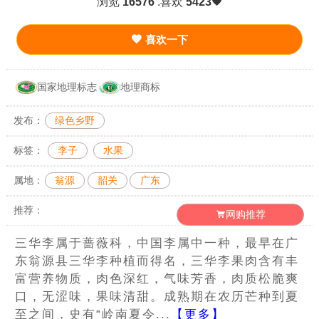
浏览
16576
.喜欢
5423
喜欢一下
国家地理标志
地理商标
发布：
绿色乡野
标签：
李子
水果
属地：
翁源
韶关
广东
推荐：
网购推荐
三华李属于蔷薇科，中国李属中一种，最早在广
东翁源县三华李种植而得名，三华李果肉含有丰
富营养物质，肉色深红，气味芳香，肉质松脆爽
口，无涩味，果味清甜。成熟期在农历芒种到夏
至之间，史有“岭南夏令...
【更多】