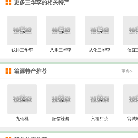
更多
三华李
的相关特产
钱排三华李
八步三华李
从化三华李
信宜
翁源特产推荐
更多>
九仙桃
韶信辣酱
六祖甜茶
翁城