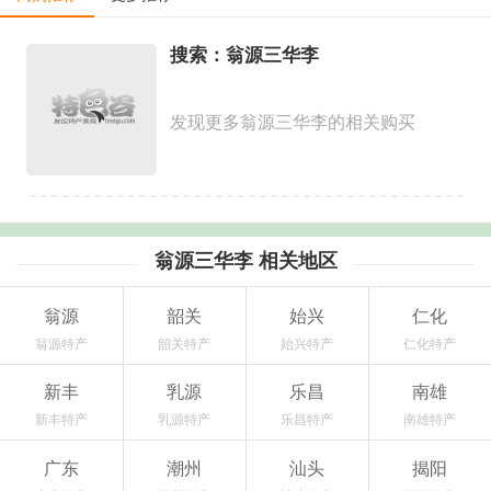
搜索：翁源三华李
发现更多翁源三华李的相关购买
翁源三华李 相关地区
翁源
韶关
始兴
仁化
翁源特产
韶关特产
始兴特产
仁化特产
新丰
乳源
乐昌
南雄
新丰特产
乳源特产
乐昌特产
南雄特产
广东
潮州
汕头
揭阳