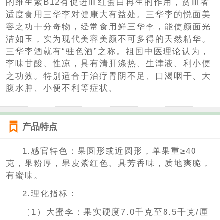
的维生素B12有促进血红蛋白再生的作用，贫血者
适度食用三华李对健康大有益处。三华李的悦面美
容之功十分奇物，经常食用鲜三华李，能使颜面光
洁如玉，实为现代美容美颜不可多得的天然精华。
三华李酒就有“驻色酒”之称。祖国中医理论认为，
李味甘酸、性凉，具有清肝涤热、生津液、利小便
之功效。特别适合于治疗胃阴不足、口渴咽干、大
腹水肿、小便不利等症状。
产品特点
1.感官特色：果圆形或近圆形，单果重≥40
克，果粉厚，果皮紫红色。具芳香味，质地爽脆，
有蜜味。
2.理化指标：
（1）大蜜李：果实硬度7.0千克至8.5千克/厘