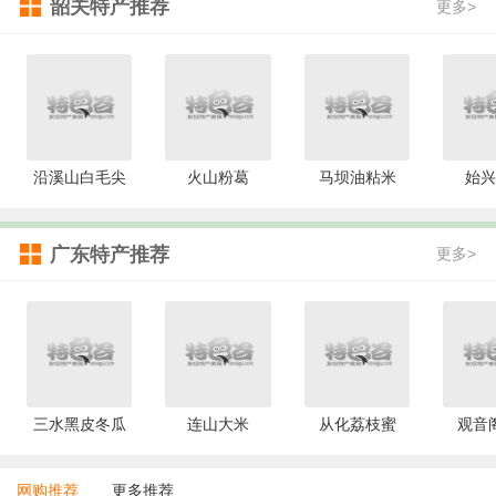
韶关特产推荐
更多>
沿溪山白毛尖
火山粉葛
马坝油粘米
始兴
广东特产推荐
更多>
三水黑皮冬瓜
连山大米
从化荔枝蜜
观音
网购推荐
更多推荐