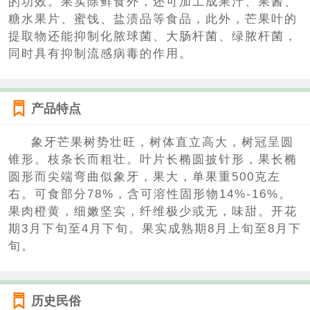
的功效。果实除鲜食外，还可加工成果汁、果酱、
糖水果片、蜜饯、盐渍品等食品，此外，芒果叶的
提取物还能抑制化脓球菌、大肠杆菌、绿脓杆菌，
同时具有抑制流感病毒的作用。
产品特点
象牙芒果树势壮旺，树体直立高大，树冠呈圆
锥形。枝条长而粗壮。叶片长椭圆披针形，果长椭
圆形而尖端弯曲似象牙，果大，单果重500克左
右。可食部分78%，含可溶性固形物14%-16%。
果肉橙黄，细嫩坚实，纤维极少或无，味甜。开花
期3月下旬至4月下旬。果实成熟期8月上旬至8月下
旬。
历史民俗