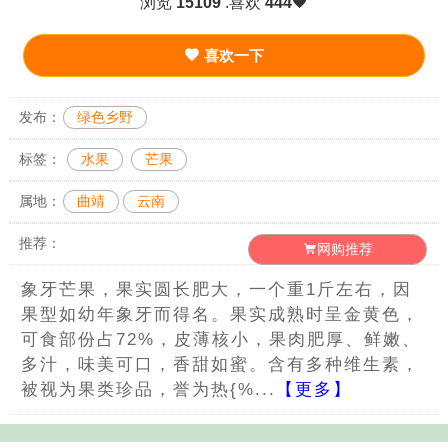
浏览
15109
.喜欢
444
喜欢一下
发布：
绿色乡野
标签：
水果
芒果
属地：
曲靖
云南
推荐：
网购推荐
象牙芒果，果实圆长肥大，一个重1斤左右，因
果型如幼年象牙而得名。果实成熟时呈金黄色，
可食部份占72%，皮薄核小，果肉肥厚、鲜嫩、
多汁，味美可口，香甜如蜜。含有多种维生素，
被视为果类珍品，誉为热{%...
【更多】