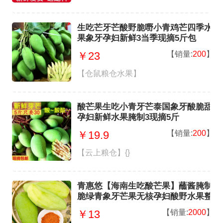
生吃芒牙芒酸野脆嘢小青鸡芒四季水
果象牙孕妇新鲜3当季现摘5斤包
【销量:
200
】
￥23
【仓鼠粮仓水果】
酸芒果生吃小青牙芒泰国象牙酸脆甜
孕妇新鲜水果腌制3现摘5斤
【销量:
200
】
￥19.9
【云上粮仓】{}
青惠悠【海南生吃酸芒果】蘸酱腌制
脆绿青象牙芒果无核孕妇酸野水果整
箱 酸芒果-1斤装试吃
【销量:
2000
】
￥13