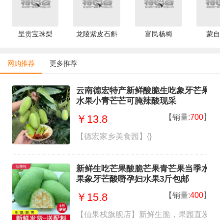
呈贡宝珠梨
龙陵紫皮石斛
富民杨梅
蒙自
网购推荐
更多推荐
云南德宏特产新鲜酸脆生吃象牙芒果
水果小青芒芒可腌辣酸现采
【销量:
700
】
￥13.8
【德宏家乡美食园】{}
新鲜生吃芒果酸脆芒果青芒果当季水
果象牙芒酸嘢孕妇水果3斤包邮
【销量:
400
】
￥15.8
【仙果栈旗舰店】新鲜生脆，果园直发