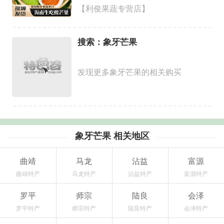
【利俊果蔬专营店】
搜索：象牙芒果
发现更多象牙芒果的相关购买
象牙芒果 相关地区
曲靖
马龙
沾益
富源
曲靖特产
马龙特产
沾益特产
富源特产
罗平
师宗
陆良
会泽
罗平特产
师宗特产
陆良特产
会泽特产