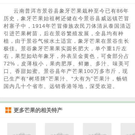
云南普洱市景谷县象牙芒果栽种至今已有86年
历史，象牙芒果始祖树还健在今景谷县威远镇芒冒
村寨子中，1914年芒冒傣族农民刀体清从泰国清迈
引进芒果树苗，后在景谷繁殖发展，全县均有种
植，由于景谷气候水土适宜，象牙芒果在景谷生长
极佳。景谷象牙芒果果实圆长肥大，单个重1斤左
右，果型如幼年象牙，外表呈金黄色，可食部分占
72%，皮薄核小，果肉肥厚、鲜嫩、多汁、味美可
口、香甜如蜜。景谷县年产芒果100万多市斤，现
已生产有“树塔牌”芒果汁、“大有为”芒果汁，畅销
国内几十个省市、远销香港等地，深受欢迎。
更多
芒果
的相关特产