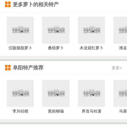
更多
萝卜
的相关特产
仪陇胭脂萝卜
桑植萝卜
木龙观红萝卜
潍县
阜阳特产推荐
更多>
李兴桔梗
黄岗柳编
界首马铃薯
马寨