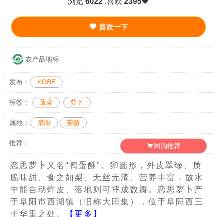
浏览
6022
.喜欢
2395
喜欢一下
农产品地标
发布：
KOBE
标签：
蔬菜
萝卜
属地：
阜阳
安徽
推荐：
网购推荐
恋思萝卜又名“鸭蛋酥”。卵圆形，外皮翠绿、质
脆味甜、食之如梨、无丝无渣、营养丰富，放水
中能自动炸皮、落地则可摔成数瓣。恋思萝卜产
于阜阳市西湖镇（旧称大田集），位于阜阳西三
十华里之处。
【更多】