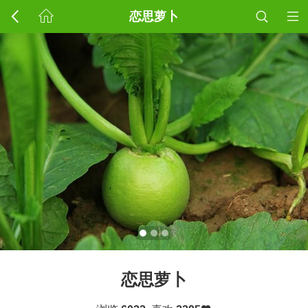
恋思萝卜
恋思萝卜