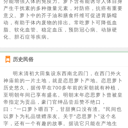
分能增强人体的免疫力。萝卜含有能诱导人体自身
产生干扰素的多种微量元素，对防癌，抗癌有重要
意义。萝卜中的芥子油和膳食纤维可促进胃肠蠕
动，有助于体内废物的排出。常吃萝卜可降低血
脂、软化血管、稳定血压，预防冠心病、动脉硬
化、胆石症等疾病。
历史民俗
明末清初大田集设东西南北四门，在西门外火
神庙前的一片土地，就是恋思萝卜产地。恋思萝卜
历史悠久，据传早在700多年前的宋朝就有种植，
至明朝年间已享有盛名。明朝末年恋思萝卜曾被皇
帝指定为贡品，豪门官绅品尝后赞不绝口，
曰：“一口萝卜嚼百下，甘甜爽口没有渣。”民间也
以萝卜为礼品馈赠亲友。关于“恋思萝卜”这个名
字，还有一个有趣的故事。据说它只能在产地生