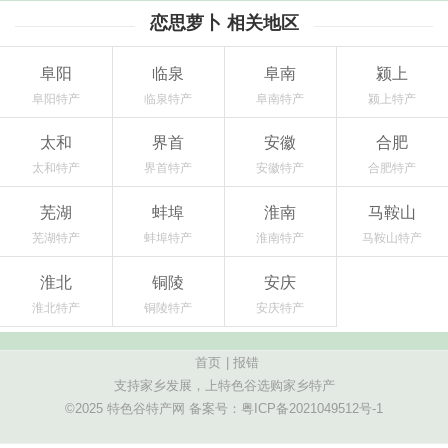
恋思萝卜 相关地区
阜阳
临泉
阜南
颍上
阜阳特产
临泉特产
阜南特产
颍上特产
太和
界首
安徽
合肥
太和特产
界首特产
安徽特产
合肥特产
芜湖
蚌埠
淮南
马鞍山
芜湖特产
蚌埠特产
淮南特产
马鞍山特产
淮北
铜陵
安庆
淮北特产
铜陵特产
安庆特产
首页
|
报错
支持家乡发展，上特色谷选购家乡特产
©2025 特色谷特产网 备案号：
粤ICP备2021049512号-1