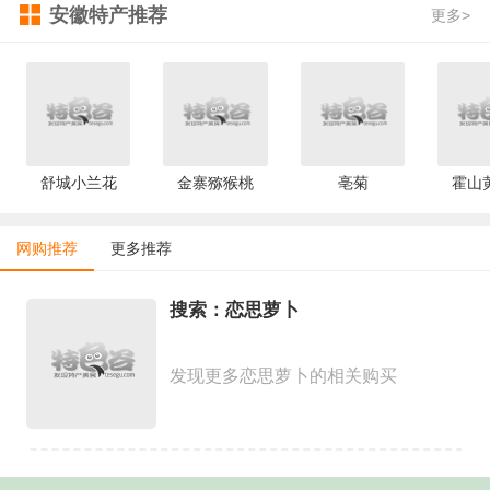
安徽特产推荐
更多>
舒城小兰花
金寨猕猴桃
亳菊
霍山
网购推荐
更多推荐
搜索：恋思萝卜
发现更多恋思萝卜的相关购买