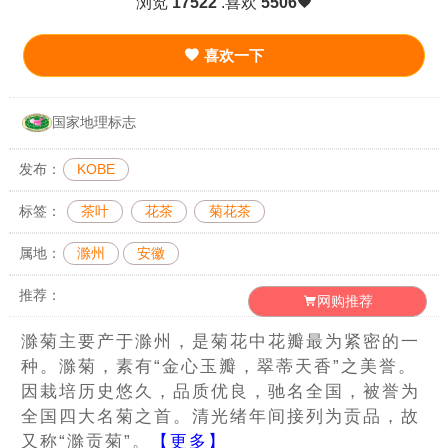
浏览
17522
.喜欢
5506
喜欢一下
国家地理标志
发布：
KOBE
标签：
茶叶
花茶
菊花茶
属地：
滁州
安徽
推荐：
网购推荐
滁菊主要产于滁州，是菊花中花瓣最为紧密的一
种。滁菊，素有“金心玉瓣，翠蒂天香”之美誉。
因栽培历史悠久，品质优良，驰名全国，被誉为
全国四大名菊之首。清光绪年间接列为贡品，故
又称“滁贡菊”。
【更多】