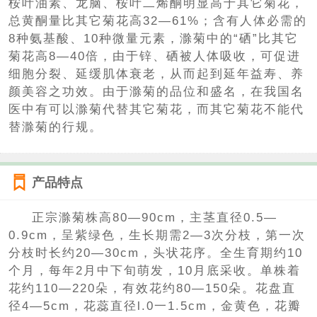
桉叶油素、龙脑、桉叶二烯酮明显高于其它菊花，
总黄酮量比其它菊花高32—61%；含有人体必需的
8种氨基酸、10种微量元素，滁菊中的“硒”比其它
菊花高8—40倍，由于锌、硒被人体吸收，可促进
细胞分裂、延缓肌体衰老，从而起到延年益寿、养
颜美容之功效。由于滁菊的品位和盛名，在我国名
医中有可以滁菊代替其它菊花，而其它菊花不能代
替滁菊的行规。
产品特点
正宗滁菊株高80—90cm，主茎直径0.5—
0.9cm，呈紫绿色，生长期需2—3次分枝，第一次
分枝时长约20—30cm，头状花序。全生育期约10
个月，每年2月中下旬萌发，10月底采收。单株着
花约110—220朵，有效花约80—150朵。花盘直
径4—5cm，花蕊直径l.0一1.5cm，金黄色，花瓣