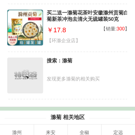
买二送一滁菊花茶叶安徽滁州贡菊白
菊新茶冲泡去清火无硫罐装50克
【销量:
300
】
￥17.8
【环滁企业店】
搜索：滁菊
发现更多滁菊的相关购买
滁菊 相关地区
滁州
来安
全椒
定远