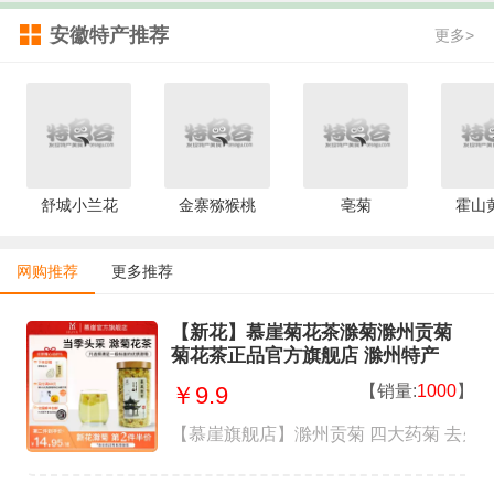
安徽特产推荐
更多>
舒城小兰花
金寨猕猴桃
亳菊
霍山
网购推荐
更多推荐
【新花】慕崖菊花茶滁菊滁州贡菊
菊花茶正品官方旗舰店 滁州特产
【销量:
1000
】
￥9.9
【慕崖旗舰店】滁州贡菊 四大药菊 去火清