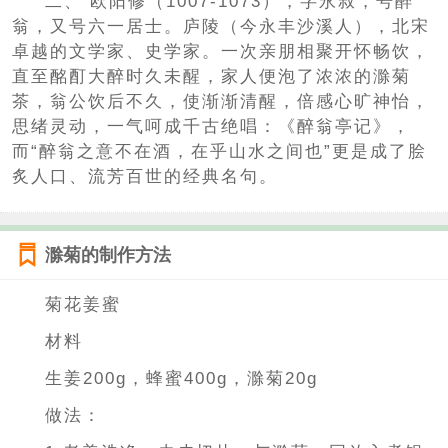
二、 欧阳修（1007-1073），字永叔，号醉
翁，又号六一居士。庐陵（今永丰沙溪人），北宋
卓越的文学家、史学家。一次亲朋相聚开怀畅饮，
直至酩酊大醉时久未醒，家人便泡了浓浓的滁菊
茶，翁公饮后不久，使渐渐清醒，倍感心旷神怡，
思绪灵动，一气呵成千古绝唱：《醉翁亭记》，
而“醉翁之意不在酒，在乎山水之间也”更是成了脍
炙人口、流芳百世的经典名句。
滁菊的制作方法
菊花姜蜜
材料
生姜200g，蜂蜜400g，滁菊20g
做法：