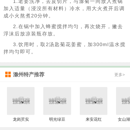
1.老姜洗净，去皮切片，与滁菊一同放入煮锅
加入适量（浸没所有材料）冷水，用大火煮开后调
成小火熬煮20分钟。
2.在锅中加入蜂蜜搅拌均匀，再次烧开，撇去
浮沫后放凉装瓶存放。
3.饮用时，取2汤匙菊花姜蜜，加300ml温水搅
拌均匀即可。
滁州特产推荐
更多>
龙岗芡实
明光绿豆
来安花红
女山湖