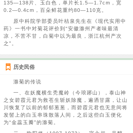
135—138片、玉白色，单片长1.5—1.7cm，宽
0.2—0.4cm，百朵鲜花重约80—110克。
原中科院学部委员叶桔泉先生在《现代实用中
药》一书中对菊花评价到“安徽滁州产者味最清
凉，不苦不甘，白菊中以为最良，浙江杭州产次
之”。
历史民俗
滁菊的传说
一、在妖魔横生秃魔岭（今琅琊山），泰山神
之女碧霞元君为救苍生斩妖除魔，遍洒甘露，让山
川恢复了以前的郁郁葱葱，而碧霞元君也无意间将
发髻上的白玉串珠散落人间，之后这些白玉便化
为“金蕊玉瓣”的滁菊。