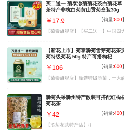
买二送一 菊泰滁菊菊花茶白菊花草
茶特产非杭白菊黄山贡菊盒装30g
【销量:
800
】
￥17.9
【菊泰旗舰店】【买二送一】中国四大名
【新花上市】菊泰滁菊雪芽菊花茶贡
菊特级菊花 50g 特产可搭枸杞
【销量:
600
】
￥106
【菊泰旗舰店】甄选特级滁菊，十大皖药
滁菊头采滁州特产散装可搭配红枸杞
菊花茶
【销量:
400
】
￥42
【滁菊花茶特产店】{}