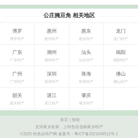
公庄腌豆角 相关地区
博罗
惠州
惠东
龙门
博罗特产
惠州特产
惠东特产
龙门特产
广东
潮州
汕头
揭阳
广东特产
潮州特产
汕头特产
揭阳特产
广州
深圳
珠海
佛山
广州特产
深圳特产
珠海特产
佛山特产
韶关
湛江
肇庆
韶关特产
湛江特产
肇庆特产
首页
|
报错
支持家乡发展，上特色谷选购家乡特产
©2025 特色谷特产网 备案号：
粤ICP备2021049512号-1