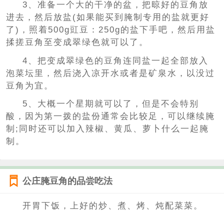
3、准备一个大的干净的盆，把晾好的豆角放
进去，然后放盐(如果能买到腌制专用的盐就更好
了)，照着500g豇豆：250g的盐下手吧，然后用盐
揉搓豆角至变成翠绿色就可以了。
4、把变成翠绿色的豆角连同盐一起全部放入
泡菜坛里，然后浇入凉开水或者是矿泉水，以没过
豆角为宜。
5、大概一个星期就可以了，但是不会特别
酸，因为第一拨的盐份通常会比较足，可以继续腌
制;同时还可以加入辣椒、黄瓜、萝卜什么一起腌
制。
公庄腌豆角的品尝吃法
开胃下饭，上好的炒、煮、烤、炖配菜菜。