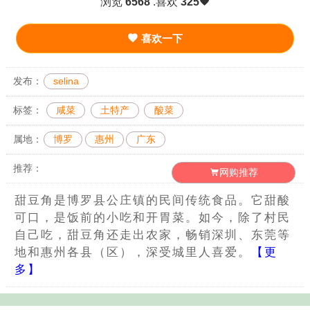
浏览
6568
.喜欢
325
喜欢一下
发布：
selina
标签：
咸菜
土特产
酸菜
属地：
博罗
惠州
广东
推荐：
网购推荐
甜豆角是博罗县公庄镇的民间传统食品。它甜酸
可口，是饭前的小吃和开胃菜。如今，除了村民
自己吃，甜豆角还走出农家，畅销深圳、东莞等
地和惠州各县（区），深受城里人喜爱。
【更
多】