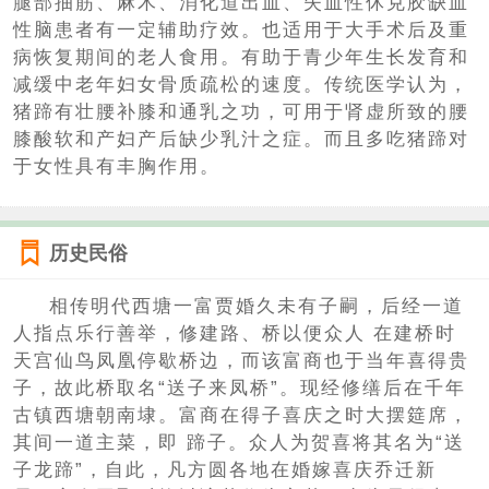
腿部抽筋、麻木、消化道出血、失血性休克胶缺血
性脑患者有一定辅助疗效。也适用于大手术后及重
病恢复期间的老人食用。有助于青少年生长发育和
减缓中老年妇女骨质疏松的速度。传统医学认为，
猪蹄有壮腰补膝和通乳之功，可用于肾虚所致的腰
膝酸软和产妇产后缺少乳汁之症。而且多吃猪蹄对
于女性具有丰胸作用。
历史民俗
相传明代西塘一富贾婚久未有子嗣，后经一道
人指点乐行善举，修建路、桥以便众人 在建桥时
天宫仙鸟凤凰停歇桥边，而该富商也于当年喜得贵
子，故此桥取名“送子来凤桥”。现经修缮后在千年
古镇西塘朝南埭。富商在得子喜庆之时大摆筵席，
其间一道主菜，即 蹄子。众人为贺喜将其名为“送
子龙蹄”，自此，凡方圆各地在婚嫁喜庆乔迁新