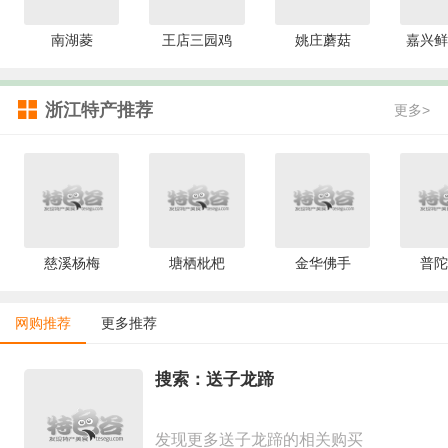
南湖菱
王店三园鸡
姚庄蘑菇
嘉兴鲜
浙江特产推荐
更多>
慈溪杨梅
塘栖枇杷
金华佛手
普陀
网购推荐
更多推荐
搜索：送子龙蹄
发现更多送子龙蹄的相关购买