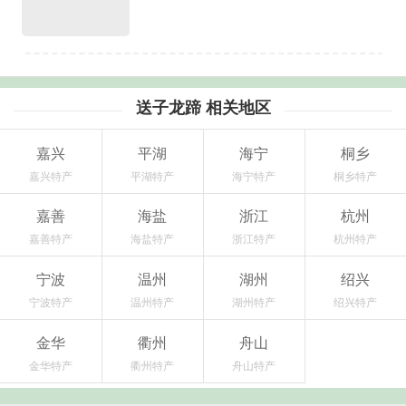
送子龙蹄 相关地区
嘉兴
平湖
海宁
桐乡
嘉兴特产
平湖特产
海宁特产
桐乡特产
嘉善
海盐
浙江
杭州
嘉善特产
海盐特产
浙江特产
杭州特产
宁波
温州
湖州
绍兴
宁波特产
温州特产
湖州特产
绍兴特产
金华
衢州
舟山
金华特产
衢州特产
舟山特产