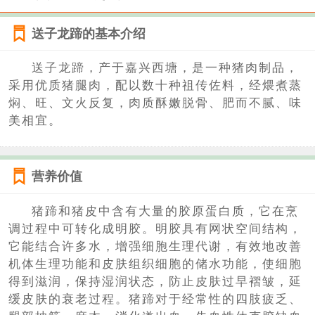
送子龙蹄的基本介绍
送子龙蹄，产于嘉兴西塘，是一种猪肉制品，
采用优质猪腿肉，配以数十种祖传佐料，经煨煮蒸
焖、旺、文火反复，肉质酥嫩脱骨、肥而不腻、味
美相宜。
营养价值
猪蹄和猪皮中含有大量的胶原蛋白质，它在烹
调过程中可转化成明胶。明胶具有网状空间结构，
它能结合许多水，增强细胞生理代谢，有效地改善
机体生理功能和皮肤组织细胞的储水功能，使细胞
得到滋润，保持湿润状态，防止皮肤过早褶皱，延
缓皮肤的衰老过程。猪蹄对于经常性的四肢疲乏、