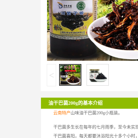
<
油干巴菌200g的基本介绍
云南特产
山味油干巴菌200g小瓶装。
干巴菌多生长在每年的七月雨季，至今未实
干巴菌喜阳，每天都要沐浴阳光十多个小时，