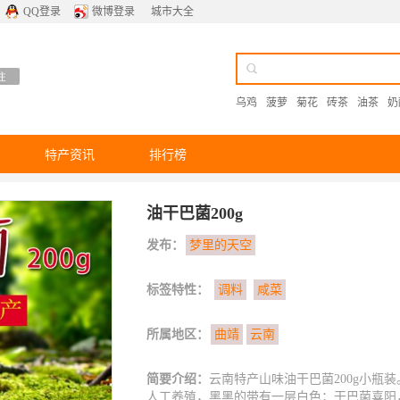
QQ登录
微博登录
城市大全
乌鸡
菠萝
菊花
砖茶
油茶
奶
特产资讯
排行榜
油干巴菌200g
发布：
梦里的天空
标签特性：
调料
咸菜
所属地区：
曲靖
云南
简要介绍：
云南特产山味油干巴菌200g小瓶
人工养殖，黑黑的带有一层白色；干巴菌喜阳