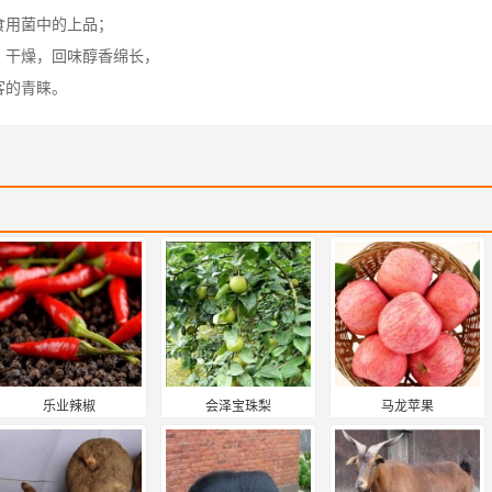
食用菌中的上品；
，干燥，回味醇香绵长，
客的青睐。
乐业辣椒
会泽宝珠梨
马龙苹果