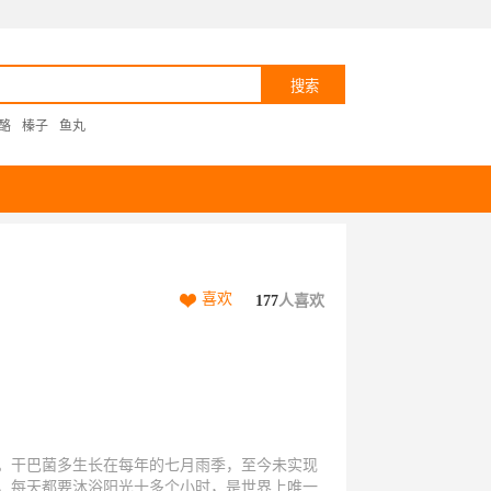
酪
榛子
鱼丸
喜欢
177
人喜欢
装。干巴菌多生长在每年的七月雨季，至今未实现
，每天都要沐浴阳光十多个小时，是世界上唯一