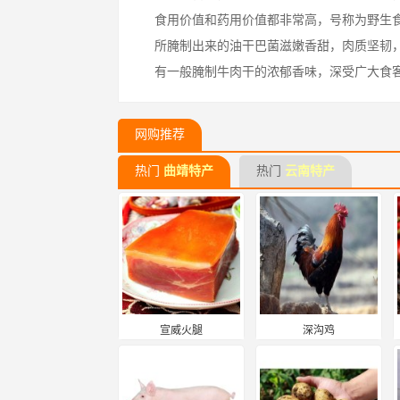
食用价值和药用价值都非常高，号称为野生
所腌制出来的油干巴菌滋嫩香甜，肉质坚韧
有一般腌制牛肉干的浓郁香味，深受广大食
网购推荐
热门
曲靖特产
热门
云南特产
宣威火腿
深沟鸡