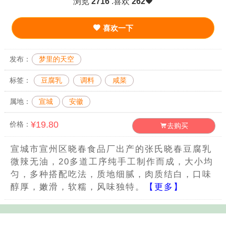
浏览
2716
.喜欢
262
喜欢一下
发布：
梦里的天空
标签：
豆腐乳
调料
咸菜
属地：
宣城
安徽
¥19.80
价格：
去购买
宣城市宣州区晓春食品厂出产的张氏晓春豆腐乳
微辣无油，20多道工序纯手工制作而成，大小均
匀，多种搭配吃法，质地细腻，肉质结白，口味
醇厚，嫩滑，软糯，风味独特。
【更多】