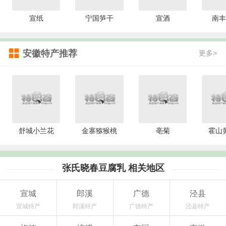
宣纸
宁国笋干
宣酒
南丰
安徽特产推荐
更多>
舒城小兰花
金寨猕猴桃
亳菊
霍山
张氏晓春豆腐乳 相关地区
宣城
郎溪
广德
泾县
宣城特产
郎溪特产
广德特产
泾县特产