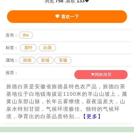
浏览
758
.喜欢
133
喜欢一下
发布：
tfni
标签：
茶叶
白茶
属地：
旌德
宣城
安徽
推荐：
网购推荐
旌德白茶是安徽省旌德县特色农产品，旌德白茶
基地位于白地镇海拔近1100米的羊山山坡上，属
黄山东部山脉，长年云雾缭绕，昼夜温差大，山
泉水特别甘甜，气候环境极佳。独特的气候环
境，孕育出的白茶品质特别...
【更多】