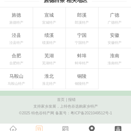
旌德白茶 相关地区
旌德
宣城
郎溪
广德
旌德特产
宣城特产
郎溪特产
广德特产
泾县
绩溪
宁国
安徽
泾县特产
绩溪特产
宁国特产
安徽特产
合肥
芜湖
蚌埠
淮南
合肥特产
芜湖特产
蚌埠特产
淮南特产
马鞍山
淮北
铜陵
马鞍山特产
淮北特产
铜陵特产
首页
|
报错
支持家乡发展，上特色谷选购家乡特产
©2025 特色谷特产网 备案号：
粤ICP备2021049512号-1