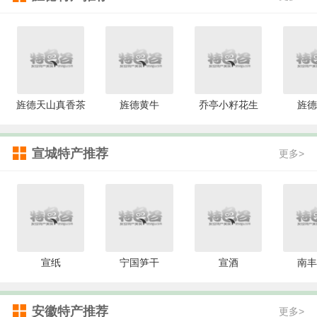
旌德天山真香茶
旌德黄牛
乔亭小籽花生
旌德
宣城特产推荐
更多>
宣纸
宁国笋干
宣酒
南丰
安徽特产推荐
更多>