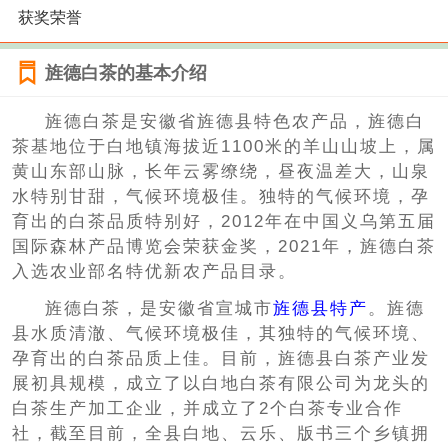
获奖荣誉
旌德白茶的基本介绍
旌德白茶是安徽省旌德县特色农产品，旌德白
茶基地位于白地镇海拔近1100米的羊山山坡上，属
黄山东部山脉，长年云雾缭绕，昼夜温差大，山泉
水特别甘甜，气候环境极佳。独特的气候环境，孕
育出的白茶品质特别好，2012年在中国义乌第五届
国际森林产品博览会荣获金奖，2021年，旌德白茶
入选农业部名特优新农产品目录。
旌德白茶，是安徽省宣城市
旌德县特产
。旌德
县水质清澈、气候环境极佳，其独特的气候环境、
孕育出的白茶品质上佳。目前，旌德县白茶产业发
展初具规模，成立了以白地白茶有限公司为龙头的
白茶生产加工企业，并成立了2个白茶专业合作
社，截至目前，全县白地、云乐、版书三个乡镇拥