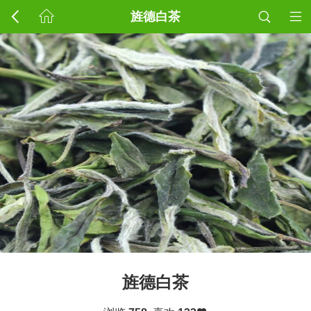
旌德白茶
旌德白茶