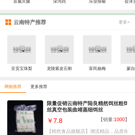
宣威火腿
深沟鸡
乐业辣椒
会泽
云南特产推荐
更多>
呈贡宝珠梨
龙陵紫皮石斛
富民杨梅
蒙自
网购推荐
更多推荐
限量促销云南特产陆良精然饵丝粗饵
丝真空包装曲靖蒸细饵丝
【销量:
1000
】
￥7.8
【精然食品旗舰店】潮流精品，品质保证