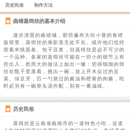
历史民俗
制作方法
曲靖蒸饵丝的基本介绍
漫步清晨的曲靖城，那些遍布大街小巷的食肆
饭馆里，蒸饵丝的身影竟无处不在。或许他们也经
营着米线面条、包子豆浆，但蒸饵丝是必不可少的
一个品种。各家的蒸饵丝可能在一些小的细节上有
些出入，然而大的做法上如出一辙：切得细细的饵
丝在甑子里蒸着，挑出一碗，放上开水氽过的韭
菜、绿豆牙，舀一勺熬过的酱油和橙黄的肉酱，吃
时必另有一碗骨头汤作配，别有一番滋味。
历史民俗
蒸饵丝是云南省曲靖市的一道特色小吃，这道